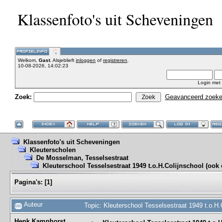
Klassenfoto's uit Scheveningen
Welkom,
Gast
. Alsjeblieft
inloggen
of
registreren
.
10-08-2026, 14:02:23
Login met
Zoek:
Geavanceerd zoek
Klassenfoto's uit Scheveningen
Kleuterscholen
De Mosselman, Tesselsestraat
Kleuterschool Tesselsestraat 1949 t.o.H.Colijnschool (ook 
Pagina's:
[
1
]
Auteur
Topic: Kleuterschool Tesselsestraat 1949 t.o.H.
Henk Kamphorst