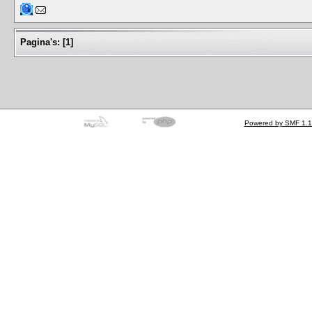
Pagina's:
[
1
]
Powered by SMF 1.1