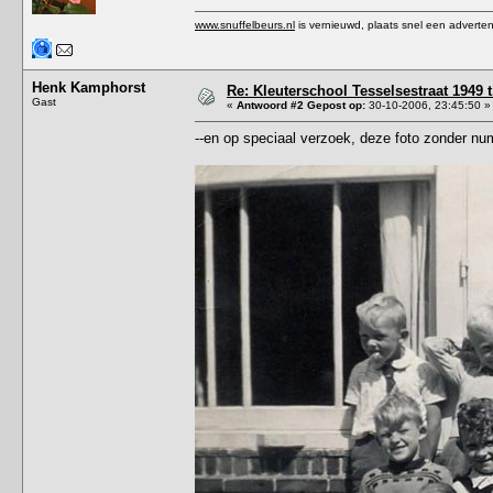
www.snuffelbeurs.nl
is vernieuwd, plaats snel een adverten
Henk Kamphorst
Re: Kleuterschool Tesselsestraat 1949 
Gast
«
Antwoord #2 Gepost op:
30-10-2006, 23:45:50 »
--en op speciaal verzoek, deze foto zonder nu