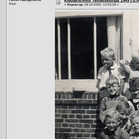
Kleuterschool Tesselsestraat 1949 t.o.
Gast
«
Gepost op:
29-10-2006, 13:53:29 »