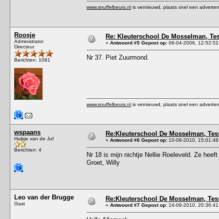
www.snuffelbeurs.nl
is vernieuwd, plaats snel een adverten
Roosje
Re: Kleuterschool De Mosselman, Tess
Administrator
«
Antwoord #5 Gepost op:
06-04-2006, 12:52:52
Directeur
Nr 37. Piet Zuurmond.
Berichten: 1081
www.snuffelbeurs.nl
is vernieuwd, plaats snel een adverten
wspaans
Re:Kleuterschool De Mosselman, Tesse
Hulpje van de Juf
«
Antwoord #6 Gepost op:
10-09-2010, 15:01:48
Berichten: 4
Nr 18 is mijn nichtje Nellie Roeleveld. Ze heef
Groet, Willy
Leo van der Brugge
Re:Kleuterschool De Mosselman, Tesse
Gast
«
Antwoord #7 Gepost op:
24-09-2010, 20:36:41