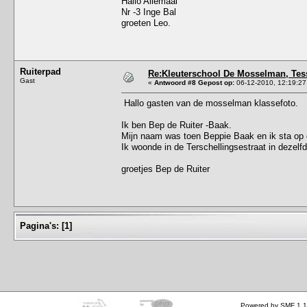
Hallo Allemaal
Nr -3 Inge Bal
groeten Leo.
Ruiterpad
Re:Kleuterschool De Mosselman, Tesse
Gast
«
Antwoord #8 Gepost op:
06-12-2010, 12:19:27
Hallo gasten van de mosselman klassefoto.
Ik ben Bep de Ruiter -Baak.
Mijn naam was toen Beppie Baak en ik sta op d
Ik woonde in de Terschellingsestraat in dezel
groetjes Bep de Ruiter
Pagina's:
[
1
]
Powered by SMF 1.1