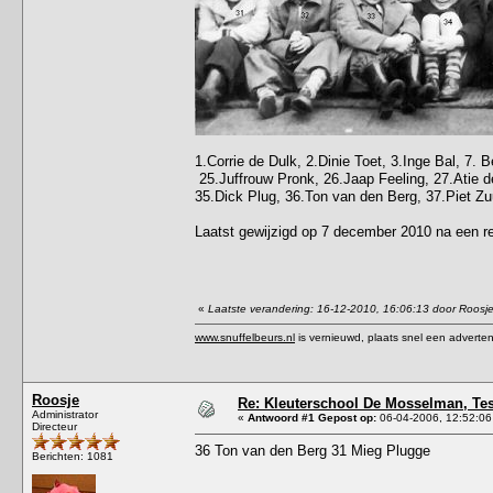
1.Corrie de Dulk, 2.Dinie Toet, 3.Inge Bal, 7.
25.Juffrouw Pronk, 26.Jaap Feeling, 27.Atie 
35.Dick Plug, 36.Ton van den Berg, 37.Piet Z
Laatst gewijzigd op 7 december 2010 na een re
«
Laatste verandering: 16-12-2010, 16:06:13 door Roosj
www.snuffelbeurs.nl
is vernieuwd, plaats snel een adverten
Roosje
Re: Kleuterschool De Mosselman, Tess
Administrator
«
Antwoord #1 Gepost op:
06-04-2006, 12:52:06
Directeur
36 Ton van den Berg 31 Mieg Plugge
Berichten: 1081