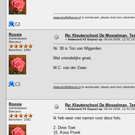
www.snuffelbeurs.nl
is vernieuwd, plaats snel een adverten
Roosje
Re: Kleuterschool De Mosselman, Tess
Administrator
«
Antwoord #2 Gepost op:
06-04-2006, 12:52:16
Directeur
Nr. 38 is Ton van Wijgerden
Berichten: 1081
Met vriendelijke groet,
M.C. van der Zwan
www.snuffelbeurs.nl
is vernieuwd, plaats snel een adverten
Roosje
Re: Kleuterschool De Mosselman, Tess
Administrator
«
Antwoord #3 Gepost op:
06-04-2006, 12:52:28
Directeur
Ik heb weer vier namen voor deze foto.
Berichten: 1081
2. Dinie Toet
15. Koos Pronk