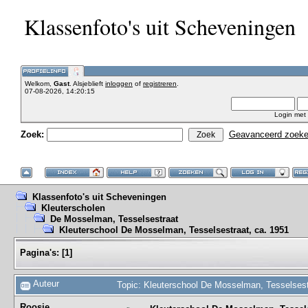
Klassenfoto's uit Scheveningen
Welkom,
Gast
. Alsjeblieft
inloggen
of
registreren
.
07-08-2026, 14:20:15
Login met
Zoek:
Geavanceerd zoek
Klassenfoto's uit Scheveningen
Kleuterscholen
De Mosselman, Tesselsestraat
Kleuterschool De Mosselman, Tesselsestraat, ca. 1951
Pagina's:
[
1
]
Auteur
Topic: Kleuterschool De Mosselman, Tesselsest
Roosje