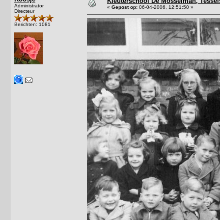
Kleuterschool De Mosselman, Tessels
Administrator
«
Gepost op:
06-04-2006, 12:51:50 »
Directeur
Berichten: 1081