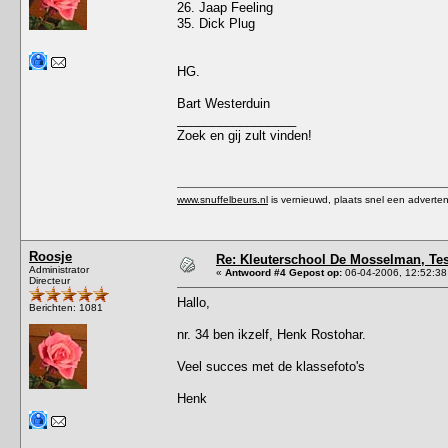
26. Jaap Feeling
35. Dick Plug
HG.
Bart Westerduin
_________________
Zoek en gij zult vinden!
www.snuffelbeurs.nl
is vernieuwd, plaats snel een adverten
Roosje
Re: Kleuterschool De Mosselman, Tess
Administrator
«
Antwoord #4 Gepost op:
06-04-2006, 12:52:38
Directeur
Hallo,
Berichten: 1081
nr. 34 ben ikzelf, Henk Rostohar.
Veel succes met de klassefoto's
Henk