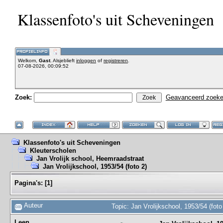
Klassenfoto's uit Scheveningen
Welkom,
Gast
. Alsjeblieft
inloggen
of
registreren
.
07-08-2026, 00:09:52
Zoek:
Geavanceerd zoek
Klassenfoto's uit Scheveningen
Kleuterscholen
Jan Vrolijk school, Heemraadstraat
Jan Vrolijkschool, 1953/54 (foto 2)
Pagina's:
[
1
]
Auteur
Topic: Jan Vrolijkschool, 1953/54 (fot
Leen