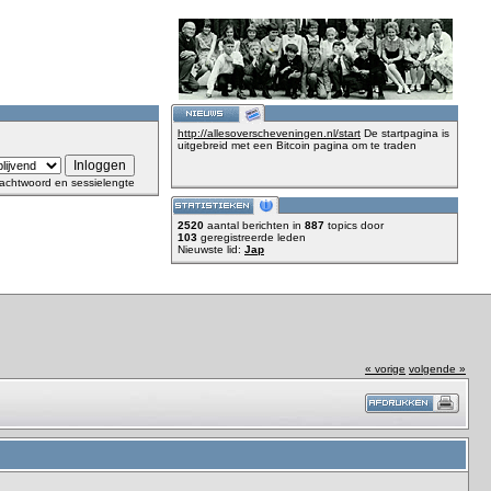
http://allesoverscheveningen.nl/start
De startpagina is
uitgebreid met een Bitcoin pagina om te traden
achtwoord en sessielengte
2520
aantal berichten in
887
topics door
103
geregistreerde leden
Nieuwste lid:
Jap
« vorige
volgende »