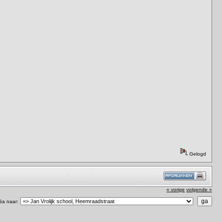
Gelogd
« vorige
volgende »
Ga naar: