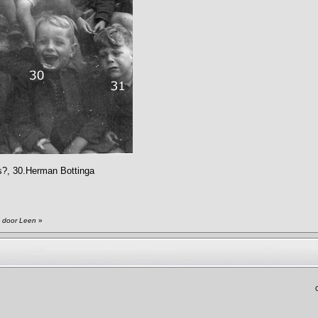
s?, 30.Herman Bottinga
9 door Leen
»