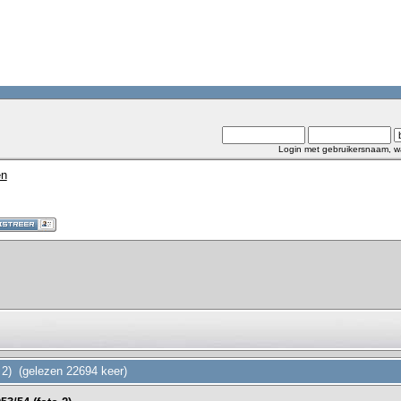
Login met gebruikersnaam, w
en
o 2) (gelezen 22694 keer)