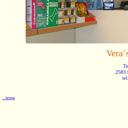
Vera´
Te
2583 
te
...terug