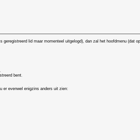
ls geregistreerd lid maar momenteel uitgelogd), dan zal het hoofdmenu (dat op 
.
streerd bent.
 er evenwel enigzins anders uit zien: