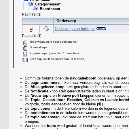
Categorienaam
Boardnaam
Pagina's: [
1
]
Onderwerp
Onderwerp van het topic
Pagina's: [
1
]
Topic waaraan je hebt deelgenomen
Normaal topic
Populair topic (meer dan 15 reacties)
Zeer populair topic (meer dan 25 reacties)
Sommige forums tonen de
navigatieboom
bovenaan, op een p
De
paginanummers
linken naar verdere pagina's van dit boa
De
Alles gelezen knop
stelt geregistreerde leden in staat om 
De
Notificatie
knop stelt geregistreerde leden in staat zich in 
De
Nieuw topic
en
Nieuwe poll
knoppen dienen om nieuwe top
De
Topic
,
Gestart door
,
Reacties
,
Gelezen
en
Laatste beric
volgorde, zoals aangegeven door de kleine pijl).
De
topiciconen
in de linkerkolom worden in de legenda daaron
De
berichticonen
in de linkerkolom worden soms gebruikt om aa
De
topic onderwerp
linkt naar de start van het
topic
, met ext
brengen.
Wanneer het
topic
werd gestart of laatst beantwoord door een 