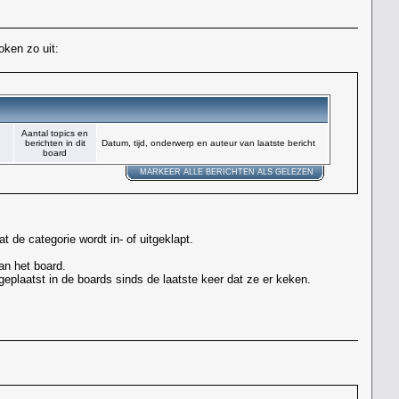
oken zo uit:
Aantal topics en
berichten in dit
Datum, tijd, onderwerp en auteur van laatste bericht
board
MARKEER ALLE BERICHTEN ALS GELEZEN
 de categorie wordt in- of uitgeklapt.
an het board.
geplaatst in de boards sinds de laatste keer dat ze er keken.