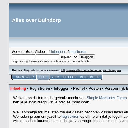
Alles over Duindorp
Welkom,
Gast
. Alsjeblieft
inloggen
of
registreren
.
Login met gebruikersnaam, wachtwoord en sessielengte
Nieuws
: Moppetrommel is vernieuwd
http://www.allesoverscheveningen.nl/moppen
STARTPAGINA
HELP
ZOEK
INLOGGEN
REGISTREREN
Inleiding
•
Registreren
•
Inloggen
•
Profiel
•
Posten
•
Persoonlijk b
Welkom op dit forum dat gebruik maakt van
Simple Machines Forum
heb je je afgevraagd wat je precies moet doen.
Wel, sommige forums laten toe dat gasten berichten kunnen lezen en 
We raden je aan om jezelf te
registreren
op elk forum dat je regelmati
weinig andere forums een zelfde lijst van mogelijkheden bieden, zulle