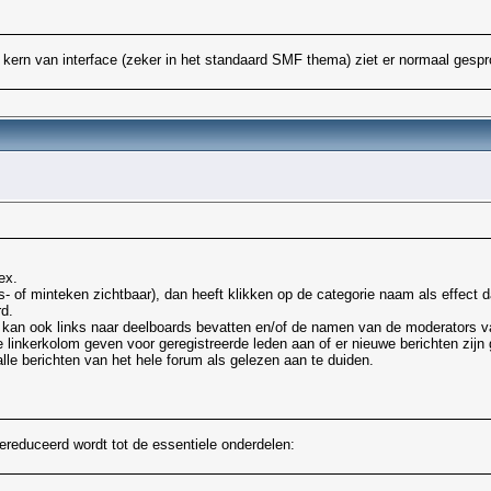
e kern van interface (zeker in het standaard SMF thema) ziet er normaal gespr
ex.
- of minteken zichtbaar), dan heeft klikken op de categorie naam als effect dat
d.
n kan ook links naar deelboards bevatten en/of de namen van de moderators v
 linkerkolom geven voor geregistreerde leden aan of er nieuwe berichten zijn 
alle berichten van het hele forum als gelezen aan te duiden.
gereduceerd wordt tot de essentiele onderdelen: