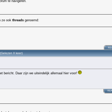
orum te navigeren.
en ze ook
threads
genoemd:
RE
 (Gelezen X keer)
t bericht. Daar zijn we uiteindelijk allemaal hier voor!
RE