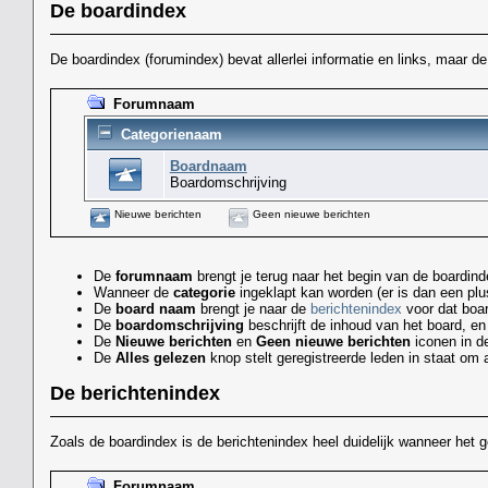
De boardindex
De boardindex (forumindex) bevat allerlei informatie en links, maar d
Forumnaam
Categorienaam
Boardnaam
Boardomschrijving
Nieuwe berichten
Geen nieuwe berichten
De
forumnaam
brengt je terug naar het begin van de boardind
Wanneer de
categorie
ingeklapt kan worden (er is dan een plus
De
board naam
brengt je naar de
berichtenindex
voor dat boar
De
boardomschrijving
beschrijft de inhoud van het board, e
De
Nieuwe berichten
en
Geen nieuwe berichten
iconen in de
De
Alles gelezen
knop stelt geregistreerde leden in staat om 
De berichtenindex
Zoals de boardindex is de berichtenindex heel duidelijk wanneer het 
Forumnaam