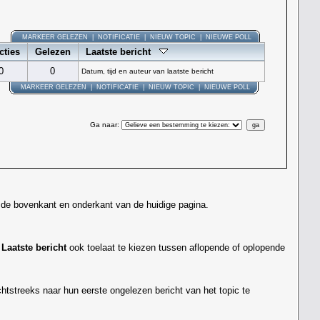
MARKEER GELEZEN
|
NOTIFICATIE
|
NIEUW TOPIC
|
NIEUWE POLL
cties
Gelezen
Laatste bericht
0
0
Datum, tijd en auteur van laatste bericht
MARKEER GELEZEN
|
NOTIFICATIE
|
NIEUW TOPIC
|
NIEUWE POLL
Ga naar
:
 de bovenkant en onderkant van de huidige pagina.
j
Laatste bericht
ook toelaat te kiezen tussen aflopende of oplopende
tstreeks naar hun eerste ongelezen bericht van het topic te