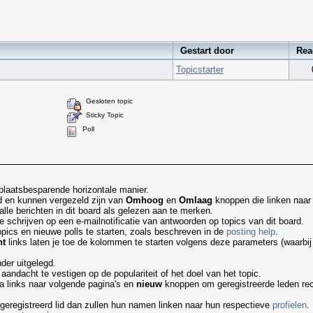
Gestart door
Rea
Topicstarter
Gesloten topic
Sticky Topic
Poll
laatsbesparende horizontale manier.
rd en kunnen vergezeld zijn van
Omhoog
en
Omlaag
knoppen die linken naar
alle berichten in dit board als gelezen aan te merken.
te schrijven op een e-mailnotificatie van antwoorden op topics van dit board.
ics en nieuwe polls te starten, zoals beschreven in de
posting help
.
ht
links laten je toe de kolommen te starten volgens deze parameters (waarbi
der uitgelegd.
ndacht te vestigen op de populariteit of het doel van het topic.
ra links naar volgende pagina's en
nieuw
knoppen om geregistreerde leden rech
geregistreerd lid dan zullen hun namen linken naar hun respectieve
profielen
.