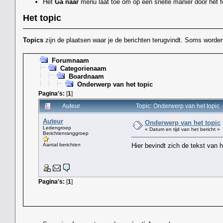
Het
Ga naar
menu laat toe om op een snelle manier door het f
Het topic
Topics
zijn de plaatsen waar je de berichten terugvindt. Soms word
Forumnaam
Categorienaam
Boardnaam
Onderwerp van het topic
Pagina's:
[
1
]
Auteur
Topic: Onderwerp van het topic
Auteur
Onderwerp van het topic
Ledengroep
« Datum en tijd van het bericht »
Berichtenranggroep
Aantal berichten
Hier bevindt zich de tekst van he
Pagina's:
[
1
]