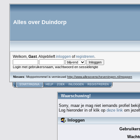
Alles over Duindorp
Welkom,
Gast
. Alsjeblieft
inloggen
of
registreren
.
Login met gebruikersnaam, wachtwoord en sessielengte
Nieuws
: Moppetrommel is vernieuwd
http://www.allesoverscheveningen.nl/moppen
STARTPAGINA
HELP
ZOEK
INLOGGEN
REGISTREREN
Waarschuwing!
Sorry, maar je mag niet iemands profiel bekij
Log hieronder in of klik op
deze link
om jezelf
Inloggen
Gebruiker
Wacht