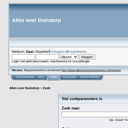
Alles over Duindorp
Welkom,
Gast
. Alsjeblieft
inloggen
of
registreren
.
Login met gebruikersnaam, wachtwoord en sessielengte
Nieuws
: Moppetrommel is vernieuwd
http://www.allesoverscheveningen.nl/moppen
STARTPAGINA
HELP
ZOEK
INLOGGEN
REGISTREREN
Alles over Duindorp
>
Zoek
Stel zoekparameters in
Zoek naar:
bijv.
Orwell "An