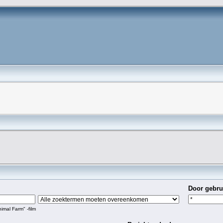
Door gebru
imal Farm" -film