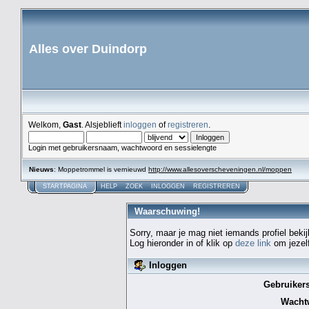
Alles over Duindorp
Welkom,
Gast
. Alsjeblieft
inloggen
of
registreren
.
Login met gebruikersnaam, wachtwoord en sessielengte
Nieuws
: Moppetrommel is vernieuwd
http://www.allesoverscheveningen.nl/moppen
STARTPAGINA
HELP
ZOEK
INLOGGEN
REGISTREREN
Waarschuwing!
Sorry, maar je mag niet iemands profiel bekij
Log hieronder in of klik op
deze link
om jezelf
Inloggen
Gebruiker
Wacht