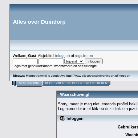
Alles over Duindorp
Welkom,
Gast
. Alsjeblieft
inloggen
of
registreren
.
Login met gebruikersnaam, wachtwoord en sessielengte
Nieuws
: Moppetrommel is vernieuwd
http://www.allesoverscheveningen.nl/moppen
STARTPAGINA
HELP
ZOEK
INLOGGEN
REGISTREREN
Waarschuwing!
Sorry, maar je mag niet iemands profiel bekij
Log hieronder in of klik op
deze link
om jezelf
Inloggen
Gebruiker
Wacht