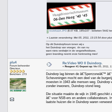
routekaart.JPG
(6.07 KB, 195x107 - bekeken 5442 kee
«
Laatste verandering: Mei 05, 2011, 13:15:54 door plu
Op dit Duindorpforum tonen wij u
het Duindorp van vroeger, én van nu
want niets verdwijnt in de vergetelheidszee,
geen branding neemt onze herinnering mee!
plu4
Re:Video WO II Duindorp.
Forum beheerder
«
Reageer #1 Gepost op:
Mei 05, 2011, 1
Directeur
Duindorp lag binnen de â€˜Sperrzoneâ€™ â€“ 
Berichten: 273
Scheveningen mocht een deel van de burgerij b
moesten in 1943 alle mensen weg. Duindorp w
zonder inwoners, Duindorp stond leeg.
Die situatie maakte de wijk in 1945 geschik
â€“ voor NSB-ers en andere collaborateurs. 
laatste huizen die in Duindorp waren verwoe