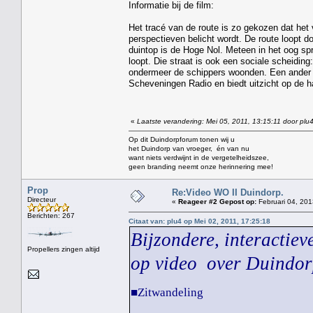
Informatie bij de film:
Het tracé van de route is zo gekozen dat het
perspectieven belicht wordt. De route loopt d
duintop is de Hoge Nol. Meteen in het oog spr
loopt. Die straat is ook een sociale scheidin
ondermeer de schippers woonden. Een ander st
Scheveningen Radio en biedt uitzicht op de h
«
Laatste verandering: Mei 05, 2011, 13:15:11 door plu
Op dit Duindorpforum tonen wij u
het Duindorp van vroeger, én van nu
want niets verdwijnt in de vergetelheidszee,
geen branding neemt onze herinnering mee!
Prop
Re:Video WO II Duindorp.
Directeur
«
Reageer #2 Gepost op:
Februari 04, 201
Berichten: 267
Citaat van: plu4 op Mei 02, 2011, 17:25:18
Bijzondere, interactie
Propellers zingen altijd
op video over Duindorp
■Zitwandeling