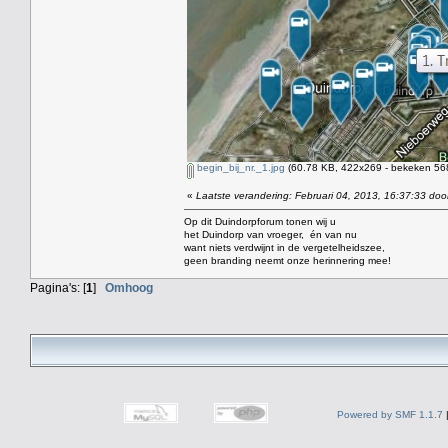
begin_bij_nr._1.jpg
(60.78 KB, 422x269 - bekeken 568
«
Laatste verandering: Februari 04, 2013, 16:37:33 doo
Op dit Duindorpforum tonen wij u
het Duindorp van vroeger, én van nu
want niets verdwijnt in de vergetelheidszee,
geen branding neemt onze herinnering mee!
Pagina's: [
1
]
Omhoog
Powered by SMF 1.1.7