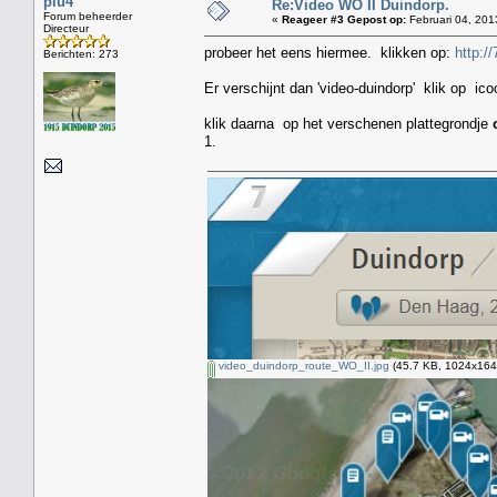
plu4
Re:Video WO II Duindorp.
Forum beheerder
«
Reageer #3 Gepost op:
Februari 04, 201
Directeur
probeer het eens hiermee. klikken op:
http:
Berichten: 273
Er verschijnt dan 'video-duindorp' klik op ic
klik daarna op het verschenen plattegrondje
1.
video_duindorp_route_WO_II.jpg
(45.7 KB, 1024x164 