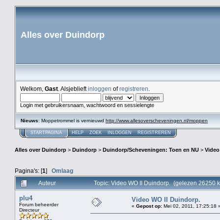
Alles over Duindorp
Welkom,
Gast
. Alsjeblieft
inloggen
of
registreren
.
Login met gebruikersnaam, wachtwoord en sessielengte
Nieuws
: Moppetrommel is vernieuwd
http://www.allesoverscheveningen.nl/moppen
STARTPAGINA
HELP
ZOEK
INLOGGEN
REGISTREREN
Alles over Duindorp
>
Duindorp
>
Duindorp/Scheveningen: Toen en NU
>
Video
Pagina's: [
1
]
Omlaag
Auteur
Topic: Video WO II Duindorp. (gelezen 26250 k
plu4
Video WO II Duindorp.
Forum beheerder
«
Gepost op:
Mei 02, 2011, 17:25:18 
Directeur