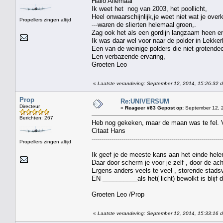
Hallo Allemaal
Ik weet het nog van 2003, het poollicht,
Heel onwaarschijnlijk,je weet niet wat je overk
Propellers zingen altijd
---waren de slierten helemaal groen,.
Zag ook het als een gordijn langzaam heen en
Ik was daar wel voor naar de polder in Lekkerk
Een van de weinige polders die niet grotende
Een verbazende ervaring,
Groeten Leo
«
Laatste verandering: September 12, 2014, 15:26:32 
Prop
Re:UNIVERSUM
Directeur
«
Reageer #83 Gepost op:
September 12, 2
Berichten: 267
Heb nog gekeken, maar de maan was te fel. V
Citaat Hans
------------------------------------------------------------------
Propellers zingen altijd
Ik geef je de meeste kans aan het einde hele
Daar door scherm je voor je zelf , door de ac
Ergens anders veels te veel , storende stadsv
EN __________als het( licht) bewolkt is blijf 
Groeten Leo /Prop
«
Laatste verandering: September 12, 2014, 15:33:16 