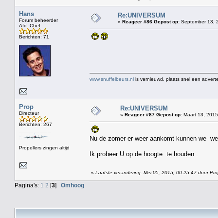
Hans
Re:UNIVERSUM
Forum beheerder
«
Reageer #86 Gepost op:
September 13, 2
Afd. Chef
Berichten: 71
www.snuffelbeurs.nl
is vernieuwd, plaats snel een adverte
Prop
Re:UNIVERSUM
Directeur
«
Reageer #87 Gepost op:
Maart 13, 2015
Berichten: 267
Nu de zomer er weer aankomt kunnen we weer
Propellers zingen altijd
Ik probeer U op de hoogte te houden .
«
Laatste verandering: Mei 05, 2015, 00:25:47 door Pr
Pagina's:
1
2
[
3
]
Omhoog