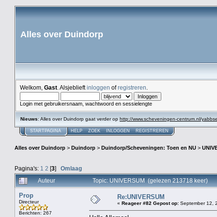
Alles over Duindorp
Welkom,
Gast
. Alsjeblieft
inloggen
of
registreren
.
Login met gebruikersnaam, wachtwoord en sessielengte
Nieuws
: Alles over Duindorp gaat verder op
http://www.scheveningen-centrum.nl/yabb
STARTPAGINA
HELP
ZOEK
INLOGGEN
REGISTREREN
Alles over Duindorp
>
Duindorp
>
Duindorp/Scheveningen: Toen en NU
>
UNIV
Pagina's:
1
2
[
3
]
Omlaag
Auteur
Topic: UNIVERSUM (gelezen 213718 keer)
Prop
Re:UNIVERSUM
Directeur
«
Reageer #82 Gepost op:
September 12, 2
Berichten: 267