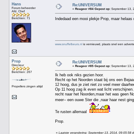
Hans
Re:UNIVERSUM
Forum beheerder
«
Reageer #84 Gepost op:
September 13, 2
Afd. Chef
Berichten: 71
Indedaad een mooi plekje Prop, maar helaas n
www.snuffelbeurs.nl
is vernieuwd, plaats snel een adverte
Prop
Re:UNIVERSUM
Directeur
«
Reageer #85 Gepost op:
September 13, 2
Berichten: 267
Ik heb ook niks gezien hoor.
Recht op het Noorden staat bij ons een Bejaar
12 hoog, dus je ziet niet zo veel meer daarhe
Propellers zingen altijd
Op 11 hoog zag ik even wat licht verschijnen.
recht naar het Noorden,maar het was geen Noor
meer-- een ouwe Ster die ,naar haar nest ging
Te rusten allemaal
Prop.
«
Laatste verandering: September 13, 2014, 09:05:58 