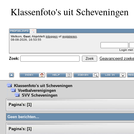
Klassenfoto's uit Scheveningen
Welkom,
Gast
. Alsjeblieft
inloggen
of
registreren
.
08-08-2026, 16:53:55
Login met
Zoek:
Geavanceerd zoek
Klassenfoto's uit Scheveningen
Voetbalverenigingen
SVV Scheveningen
Pagina's:
[
1
]
Geen berichten...
Pagina's:
[
1
]