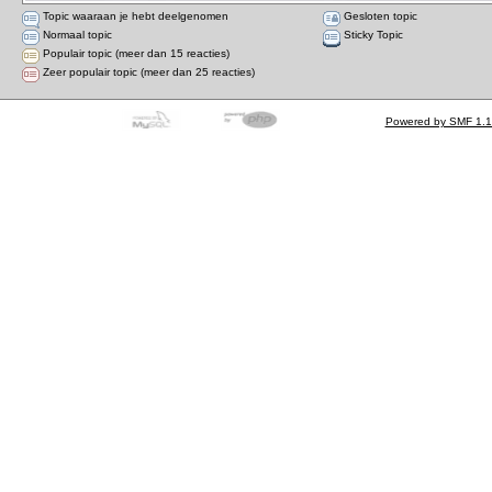
Topic waaraan je hebt deelgenomen
Gesloten topic
Normaal topic
Sticky Topic
Populair topic (meer dan 15 reacties)
Zeer populair topic (meer dan 25 reacties)
Powered by SMF 1.1