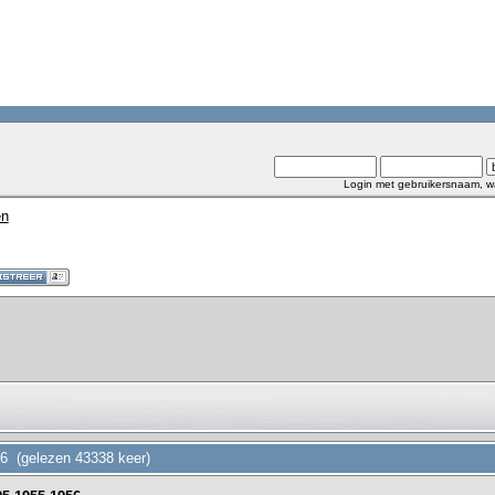
Login met gebruikersnaam, w
en
56 (gelezen 43338 keer)