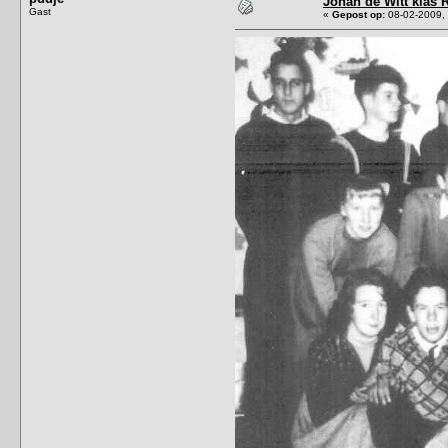
Johan de Witt klas 
Gast
«
Gepost op:
08-02-2009, 