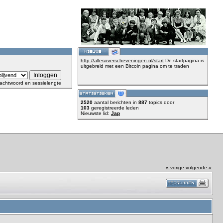
http://allesoverscheveningen.nl/start
De startpagina is
uitgebreid met een Bitcoin pagina om te traden
achtwoord en sessielengte
2520
aantal berichten in
887
topics door
103
geregistreerde leden
Nieuwste lid:
Jap
« vorige
volgende »