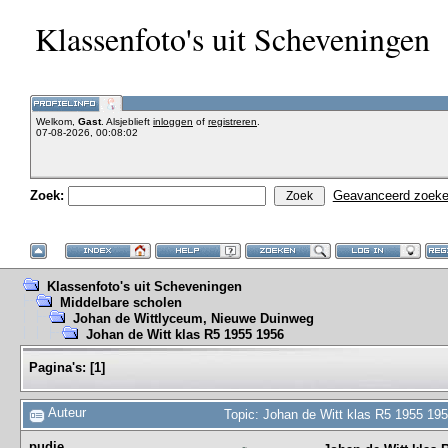
Klassenfoto's uit Scheveningen
Welkom,
Gast
. Alsjeblieft
inloggen
of
registreren
.
07-08-2026, 00:08:02
Zoek:
Geavanceerd zoek
Klassenfoto's uit Scheveningen
Middelbare scholen
Johan de Wittlyceum, Nieuwe Duinweg
Johan de Witt klas R5 1955 1956
Pagina's:
[
1
]
Auteur
Topic: Johan de Witt klas R5 1955 19
pudje