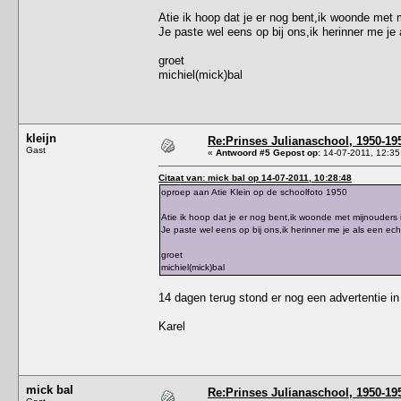
Atie ik hoop dat je er nog bent,ik woonde met m
Je paste wel eens op bij ons,ik herinner me je 
groet
michiel(mick)bal
kleijn
Re:Prinses Julianaschool, 1950-19
Gast
«
Antwoord #5 Gepost op:
14-07-2011, 12:35
Citaat van: mick bal op 14-07-2011, 10:28:48
oproep aan Atie Klein op de schoolfoto 1950
Atie ik hoop dat je er nog bent,ik woonde met mijnouders i
Je paste wel eens op bij ons,ik herinner me je als een echt
groet
michiel(mick)bal
14 dagen terug stond er nog een advertentie in 
Karel
mick bal
Re:Prinses Julianaschool, 1950-19