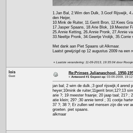
1.Jan Bal, 2.Wim den Dulk, 3.Goof Rijswijk, 4
den Heijer,
10.Mink de Ruiter, 11.Gerrit Bron, 12.Kees G
17.Jasper Spaans, 18.Arie Blok, 19.Meester Fr
25.Annie Ketting, 26.Annie Pronk, 27.Annie van
33.Neeltje Pronk, 34.Geertje Vrolijk, 35.Corrie
Met dank aan Piet Spaans uit Alkmaar.
Laatst gewijzigd op 12 augustus 2009 na een r
«
Laatste verandering: 11-09-2013, 19:35:04 door Roosje
lois
Re:Prinses Julianaschool, 1950-19
Gast
«
Antwoord #1 Gepost op:
03-06-2009, 19:12
jan bal; 2 wim de dulk.;3 goof rijswijk;4 aren
heyer;10mink de ruiter;11gerrit bron;12?;13 si
arie ?; 19 meester fraanje; 20 jaap taal; 21? ;
atie klein; 29? ;30 annie terrol ; 31 cootje hart
37 ?; 38 ?; Er zullen wel mensen zijn die ver
groeten. piet spaans.
alkmaar