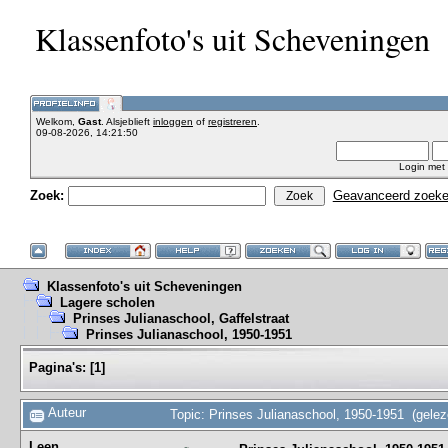
Klassenfoto's uit Scheveningen
Welkom,
Gast
. Alsjeblieft
inloggen
of
registreren
.
09-08-2026, 14:21:50
Login met
Zoek:
Geavanceerd zoek
Klassenfoto's uit Scheveningen
Lagere scholen
Prinses Julianaschool, Gaffelstraat
Prinses Julianaschool, 1950-1951
Pagina's:
[
1
]
Auteur
Topic: Prinses Julianaschool, 1950-1951 (gele
Leen