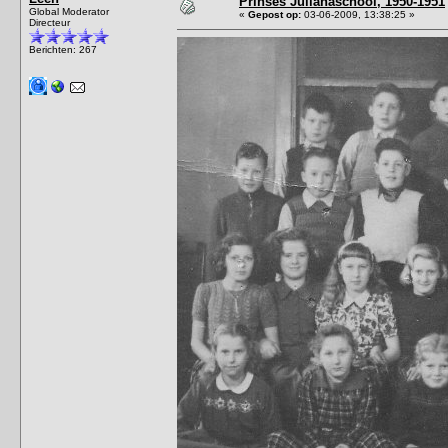
Prinses Julianaschool, 1950-1951
Global Moderator
«
Gepost op:
03-06-2009, 13:38:25 »
Directeur
Berichten: 267