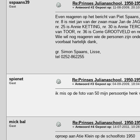
sspaans39
Re:Prinses Julianaschool, 1950-19
Gast
«
Antwoord #2 Gepost op:
11-08-2009, 20:10
Even reageren op het bericht van Piet Spaans,
nr. 8 is niet jan van der zwan maar Jan de 
nr. 25 is Annie KETTING, nr. 30 is Annie TERO
van TOOR, nr. 36 is Corrie GROOTVELD en nr
Wie wil nog reageren wie de personen zijn onder
voorbaat hartelijk dank,
gr. Simon Spaans, Lisse,
tel 0252-862255
spienet
Re:Prinses Julianaschool, 1950-19
Gast
«
Antwoord #3 Gepost op:
04-09-2009, 18:04
ik mis op de foto van 50 mijn persoontje henk 
mick bal
Re:Prinses Julianaschool, 1950-19
Gast
«
Antwoord #4 Gepost op:
14-07-2011, 10:28
oproep aan Atie Klein op de schoolfoto 1950