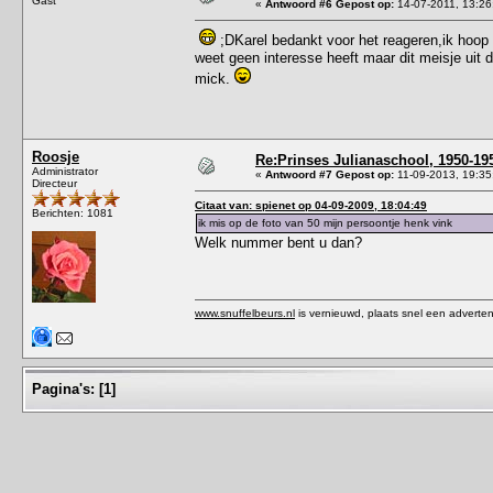
Gast
«
Antwoord #6 Gepost op:
14-07-2011, 13:26
;DKarel bedankt voor het reageren,ik hoop d
weet geen interesse heeft maar dit meisje uit de 
mick.
Roosje
Re:Prinses Julianaschool, 1950-19
Administrator
«
Antwoord #7 Gepost op:
11-09-2013, 19:35
Directeur
Citaat van: spienet op 04-09-2009, 18:04:49
Berichten: 1081
ik mis op de foto van 50 mijn persoontje henk vink
Welk nummer bent u dan?
www.snuffelbeurs.nl
is vernieuwd, plaats snel een adverten
Pagina's:
[
1
]