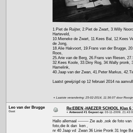
1.Piet de Ruijter, 2.Piet de Zwart, 3.Willy Noo
Harteveld,
10.Mieneke de Zwart, 11.Kees Bal, 12.Kees Ver
de Jong,
18.Alie Hakvoort, 19.Frans van der Brugge, 20.
Roos,
25.Arie van de Berg, 26.Frans van Riesen, 27.S
32.Kees Koole, 33.Diny Rog, 34.Wally pronk, 3
Hamelink,
40.Jaap van der Zwan, 41.Peter Markus, 42.Ti
Laatst gewijzigd op 12 februari 2014 na aanvu
«
Laatste verandering: 25-02-2014, 11:36:07 door Roosje
Leo van der Brugge
Re:EBEN -HAEZER SCHOOL Klas 6 
Gast
«
Antwoord #1 Gepost op:
03-11-2009, 21:43:0
Hallo allemaal --------- Zie aub ,ook de foto va
foto,die ik dan ken ,
nr 40 Jaap vd Zwan 36 Linie Pronk 31 Inge Bal