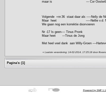
maar is --- Cor Oosterbaan 
Volgende =nr.36 staat daar als -----Nelly de Ni
Maar heet -----Nellie v.d. N
We gaan nog een korrektie doorvoeren
Nr -17 Is geen---- Tinus Pronk
Maar heet ---Tinus de Jong
Met heel veel dank aan Willy-Groen ----Hartev
«
Laatste verandering: 14-02-2014, 17:25:18 door lfcva
Pagina's:
[
1
]
Powered by SMF 1.1