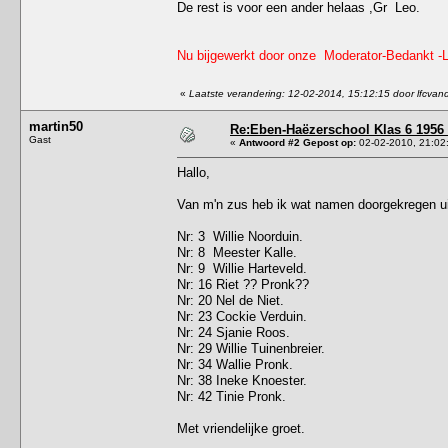
De rest is voor een ander helaas ,Gr Leo.
Nu bijgewerkt door onze Moderator-Bedankt -L
«
Laatste verandering: 12-02-2014, 15:12:15 door lfcva
martin50
Re:Eben-Haëzerschool Klas 6 1956
Gast
«
Antwoord #2 Gepost op:
02-02-2010, 21:02
Hallo,
Van m'n zus heb ik wat namen doorgekregen ui
Nr: 3 Willie Noorduin.
Nr: 8 Meester Kalle.
Nr: 9 Willie Harteveld.
Nr: 16 Riet ?? Pronk??
Nr: 20 Nel de Niet.
Nr: 23 Cockie Verduin.
Nr: 24 Sjanie Roos.
Nr: 29 Willie Tuinenbreier.
Nr: 34 Wallie Pronk.
Nr: 38 Ineke Knoester.
Nr: 42 Tinie Pronk.
Met vriendelijke groet.