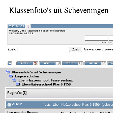
Klassenfoto's uit Scheveningen
Welkom,
Gast
. Alsjeblieft
inloggen
of
registreren
.
08-08-2026, 08:35:31
Login met
Zoek:
Geavanceerd zoek
Klassenfoto's uit Scheveningen
Lagere scholen
Eben-Haëzerschool, Tesselsestraat
Eben-Haëzerschool Klas 6 1959
Pagina's:
[
1
]
Auteur
Topic: Eben-Haëzerschool Klas 6 1959 (geleze
Leo van der Brugge