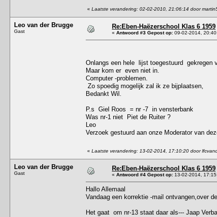
«
Laatste verandering: 02-02-2010, 21:06:14 door martin
Leo van der Brugge
Re:Eben-Haëzerschool Klas 6 1959
Gast
«
Antwoord #3 Gepost op:
09-02-2014, 20:40
Onlangs een hele lijst toegestuurd gekregen v
Maar kom er even niet in.
Computer -problemen.
Zo spoedig mogelijk zal ik ze bijplaatsen,
Bedankt Wil.
P.s Giel Roos = nr -7 in vensterbank
Was nr-1 niet Piet de Ruiter ?
Leo
Verzoek gestuurd aan onze Moderator van deze 
«
Laatste verandering: 13-02-2014, 17:10:20 door lfcva
Leo van der Brugge
Re:Eben-Haëzerschool Klas 6 1959
Gast
«
Antwoord #4 Gepost op:
13-02-2014, 17:15
Hallo Allemaal
Vandaag een korrektie -mail ontvangen,over de 
Het gaat om nr-13 staat daar als--- Jaap Verb