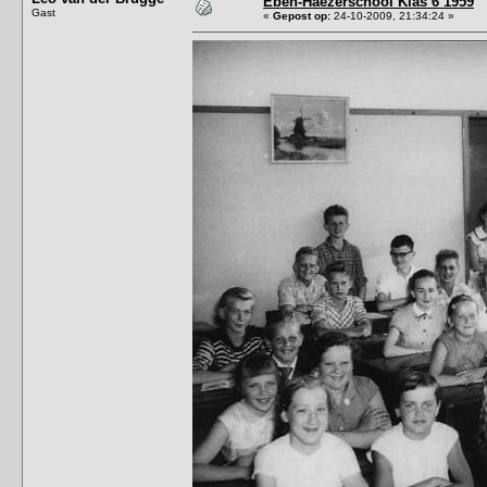
Eben-Haëzerschool Klas 6 1959
Gast
«
Gepost op:
24-10-2009, 21:34:24 »