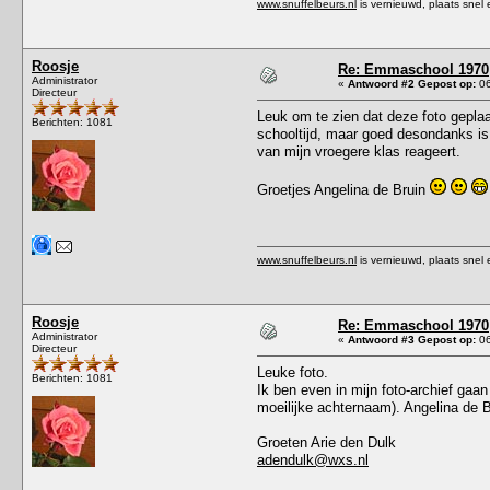
www.snuffelbeurs.nl
is vernieuwd, plaats snel 
Roosje
Re: Emmaschool 1970
Administrator
«
Antwoord #2 Gepost op:
06
Directeur
Leuk om te zien dat deze foto geplaa
Berichten: 1081
schooltijd, maar goed desondanks i
van mijn vroegere klas reageert.
Groetjes Angelina de Bruin
www.snuffelbeurs.nl
is vernieuwd, plaats snel 
Roosje
Re: Emmaschool 1970
Administrator
«
Antwoord #3 Gepost op:
06
Directeur
Leuke foto.
Berichten: 1081
Ik ben even in mijn foto-archief gaa
moeilijke achternaam). Angelina de 
Groeten Arie den Dulk
adendulk@wxs.nl