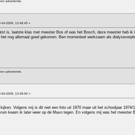
een advertentie.
-04-2006, 13:48:45 »
tst is, laatste klas met meester Bos of was het Bosch, deze meester heb ik i
s het nog allemaal goed gekomen. Ben momenteel werkzaam als dialyseverple
een advertentie.
-04-2006, 13:49:00 »
n kijken. Volgens mij is dit niet een foto uit 1970 maar uit het schooljaar 
Bruin kwam ik later weer op de Mavo tegen. En volgens mij was het meester Bo