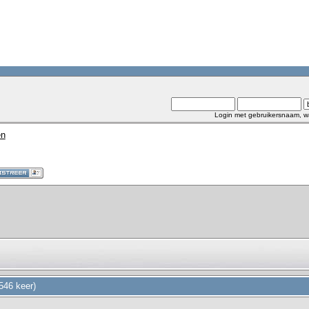
Login met gebruikersnaam, w
en
546 keer)