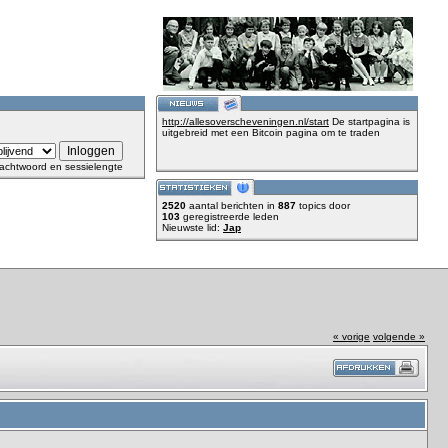
http://allesoverscheveningen.nl/start
De startpagina is
uitgebreid met een Bitcoin pagina om te traden
achtwoord en sessielengte
2520
aantal berichten in
887
topics door
103
geregistreerde leden
Nieuwste lid:
Jap
« vorige
volgende »