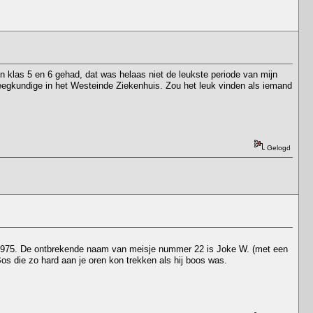
n klas 5 en 6 gehad, dat was helaas niet de leukste periode van mijn
egkundige in het Westeinde Ziekenhuis. Zou het leuk vinden als iemand
Gelogd
1974/1975. De ontbrekende naam van meisje nummer 22 is Joke W. (met een
s die zo hard aan je oren kon trekken als hij boos was.