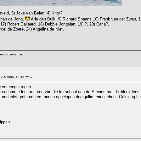
veld, 3) Joke van Belen, 4) Kitty?,
Johan de Jong,
Arie den Dulk, 9) Richard Spaans 10) Frank van der Zwan, 1
7) Robert Galjaard, 18) Debbie Jongejan, 19) ?, 20) Carla?,
rcel de Zoete, 24) Angelina de Niet,
een advertentie.
-04-2006, 13:48:22 »
eggen meegekregen.
as domme leerkrachten van die kutschool aan de Stevinstraat. Ik bleek leesblin
t ondanks grote achterstanden opgelopen door jullie teringschool! Gelukkig h
ippen