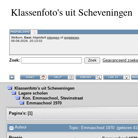
Klassenfoto's uit Scheveningen
Welkom,
Gast
. Alsjeblieft
inloggen
of
registreren
.
06-08-2026, 20:13:02
Zoek:
Geavanceerd zoek
Klassenfoto's uit Scheveningen
Lagere scholen
Kon. Emmaschool, Stevinstraat
Emmaschool 1970
Pagina's:
[
1
]
Auteur
Topic: Emmaschool 1970 (gelezen 41
Roosje