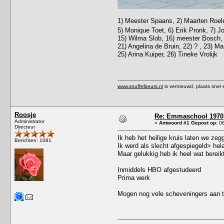
1) Meester Spaans, 2) Maarten Roele
5) Monique Toet, 6) Erik Pronk, 7) 
15) Wilma Slob, 16) meester Bosch, 1
21) Angelina de Bruin, 22) ? , 23) Ma
25) Arina Kuiper, 26) Tineke Vrolijk
www.snuffelbeurs.nl
is vernieuwd, plaats snel 
Roosje
Re: Emmaschool 1970
Administrator
«
Antwoord #1 Gepost op:
06
Directeur
Ik heb het heilige kruis laten we z
Berichten: 1081
Ik werd als slecht afgespiegeld> hela
Maar gelukkig heb ik heel wat bereik
Inmiddels HBO afgestudeerd
Prima werk
Mogen nog vele scheveningers aan t