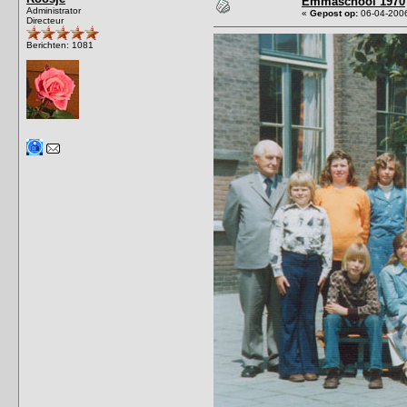
Emmaschool 1970
Administrator
«
Gepost op:
06-04-2006
Directeur
Berichten: 1081