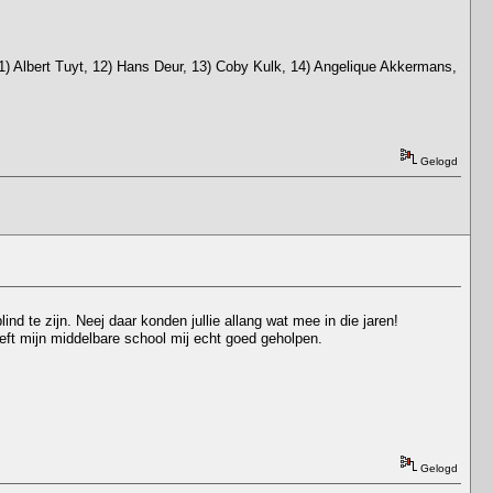
1) Albert Tuyt, 12) Hans Deur, 13) Coby Kulk, 14) Angelique Akkermans,
Gelogd
d te zijn. Neej daar konden jullie allang wat mee in die jaren!
eeft mijn middelbare school mij echt goed geholpen.
Gelogd