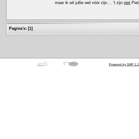
maar ik wil jullie wel vóór zijn.... 't zijn
niet
Piet
Pagina's:
[
1
]
Powered by SMF 1.1