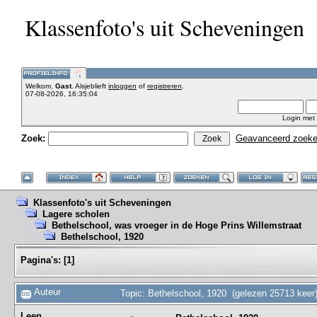
Klassenfoto's uit Scheveningen
Welkom,
Gast
. Alsjeblieft
inloggen
of
registreren
.
07-08-2026, 16:35:04
Login met
Zoek:
Geavanceerd zoek
Klassenfoto's uit Scheveningen
Lagere scholen
Bethelschool, was vroeger in de Hoge Prins Willemstraat
Bethelschool, 1920
Pagina's:
[
1
]
Auteur
Topic: Bethelschool, 1920 (gelezen 25713 keer
Leen