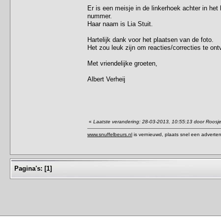
Er is een meisje in de linkerhoek achter in he
nummer.
Haar naam is Lia Stuit.
Hartelijk dank voor het plaatsen van de foto.
Het zou leuk zijn om reacties/correcties te on
Met vriendelijke groeten,
Albert Verheij
«
Laatste verandering: 28-03-2013, 10:55:13 door Roosj
www.snuffelbeurs.nl
is vernieuwd, plaats snel een adverten
Pagina's:
[
1
]