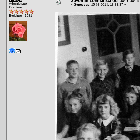
Savornin Lohmanschool 1947-1948 
Administrator
«
Gepost op:
25-03-2013, 13:33:37 »
Directeur
Berichten: 1081