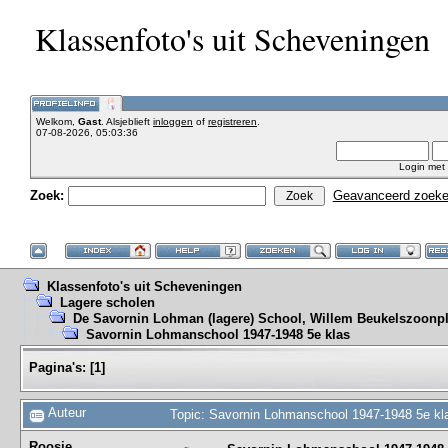
Klassenfoto's uit Scheveningen
Welkom,
Gast
. Alsjeblieft
inloggen
of
registreren
.
07-08-2026, 05:03:36
Login met
Zoek:
Geavanceerd zoek
Klassenfoto's uit Scheveningen
Lagere scholen
De Savornin Lohman (lagere) School, Willem Beukelszoonpl
Savornin Lohmanschool 1947-1948 5e klas
Pagina's:
[
1
]
Auteur
Topic: Savornin Lohmanschool 1947-1948 5e kl
Roosje