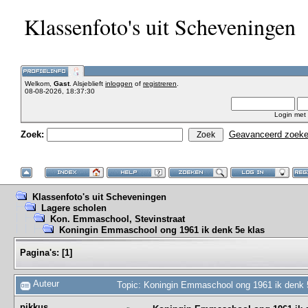
Klassenfoto's uit Scheveningen
Welkom,
Gast
. Alsjeblieft
inloggen
of
registreren
.
08-08-2026, 18:37:30
Login met
Zoek:
Geavanceerd zoek
Klassenfoto's uit Scheveningen
Lagere scholen
Kon. Emmaschool, Stevinstraat
Koningin Emmaschool ong 1961 ik denk 5e klas
Pagina's:
[
1
]
Auteur
Topic: Koningin Emmaschool ong 1961 ik denk 
pikkus