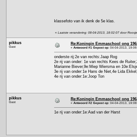
klassefoto van ik denk de 5e klas.
«
Laatste verandering: 08-04-2013, 18:02:07 door Roosj
pikkus
Re:Koningin Emmaschool ong 196
Gast
«
Antwoord #1 Gepost op:
04-04-2013, 19:06
onderste rij:2e van rechts:Jaap Rog
2e rij van onder: 1e van rechts Kees de Ruit
Marianne Biever,9e:Miep Wiersma en 10e:Elsje
3e rij van onder:1e Hans de Niet,4e Lida Ekke
4e rij van onder:1e:Joop Ton
pikkus
Re:Koningin Emmaschool ong 196
Gast
«
Antwoord #2 Gepost op:
04-04-2013, 19:08
1e rij van onder:1e:Aad van der Harst