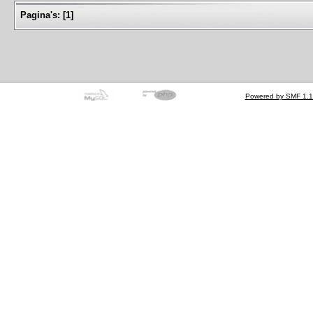
Pagina's:
[
1
]
Powered by SMF 1.1