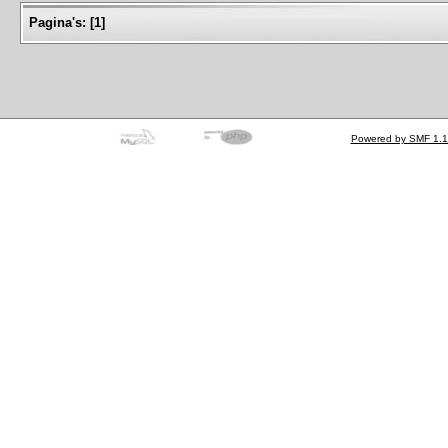
Pagina's:
[
1
]
Powered by SMF 1.1