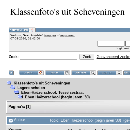
Klassenfoto's uit Scheveningen
Welkom,
Gast
. Alsjeblieft
inloggen
of
registreren
.
07-08-2026, 01:42:50
Login met
Zoek:
Geavanceerd zoek
Klassenfoto's uit Scheveningen
Lagere scholen
Eben-Haëzerschool, Tesselsestraat
Eben Haëzerschool (begin jaren '30)
Pagina's:
[
1
]
Auteur
Topic: Eben Haëzerschool (begin jaren '30) (ge
Knoves