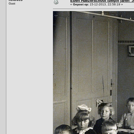
Eben Haëzerschool (begin jaren '3
Gast
«
Gepost op:
15-12-2013, 22:58:19 »