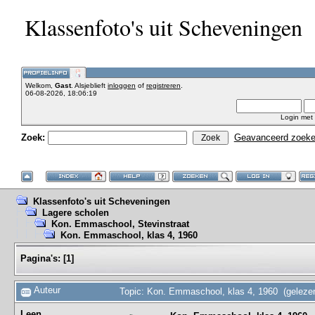
Klassenfoto's uit Scheveningen
Welkom,
Gast
. Alsjeblieft
inloggen
of
registreren
.
06-08-2026, 18:06:19
Login met
Zoek:
Geavanceerd zoek
Klassenfoto's uit Scheveningen
Lagere scholen
Kon. Emmaschool, Stevinstraat
Kon. Emmaschool, klas 4, 1960
Pagina's:
[
1
]
Auteur
Topic: Kon. Emmaschool, klas 4, 1960 (geleze
Leen