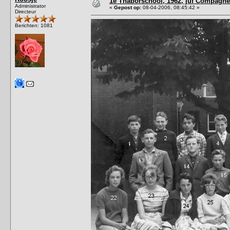
1e Thaborschool, 1962, juf Compagne
Administrator
«
Gepost op:
08-04-2006, 08:45:42 »
Directeur
Berichten: 1081