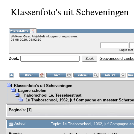
Klassenfoto's uit Scheveningen
Welkom,
Gast
. Alsjeblieft
inloggen
of
registreren
.
08-08-2026, 08:02:19
Login met
Zoek:
Geavanceerd zoek
Klassenfoto's uit Scheveningen
Lagere scholen
Thaborschool 1e, Tesselsestraat
1e Thaborschool, 1962, juf Compagne en meester Scherpe
Pagina's:
[
1
]
Auteur
Topic: 1e Thaborschool, 1962, juf Compagne e
Roosje