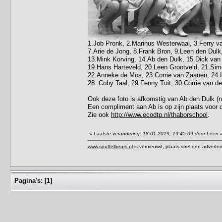
1.Job Pronk, 2.Marinus Westerwaal, 3.Ferry van
7.Arie de Jong, 8.Frank Bron, 9.Leen den Dul
13.Mink Korving, 14.Ab den Dulk, 15.Dick van
19.Hans Harteveld, 20.Leen Grootveld, 21.Sim
22.Anneke de Mos, 23.Corrie van Zaanen, 24.In
28. Coby Taal, 29.Fenny Tuit, 30.Corrie van d
Ook deze foto is afkomstig van Ab den Dulk (
Een compliment aan Ab is op zijn plaats voor d
Zie ook
http://www.ecodtp.nl/thaborschool
.
«
Laatste verandering: 18-01-2019, 19:45:09 door Leen
www.snuffelbeurs.nl
is vernieuwd, plaats snel een adverten
Pagina's:
[
1
]