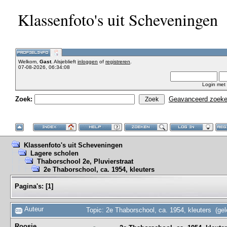
Klassenfoto's uit Scheveningen
Welkom,
Gast
. Alsjeblieft
inloggen
of
registreren
.
07-08-2026, 06:34:08
Login met
Zoek:
Geavanceerd zoek
Klassenfoto's uit Scheveningen
Lagere scholen
Thaborschool 2e, Pluvierstraat
2e Thaborschool, ca. 1954, kleuters
Pagina's:
[
1
]
Auteur
Topic: 2e Thaborschool, ca. 1954, kleuters (ge
Roosje