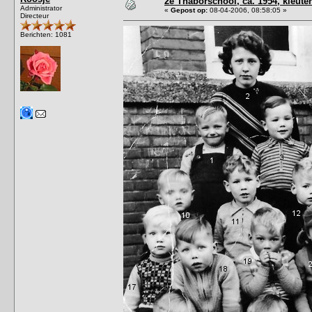
2e Thaborschool, ca. 1954, kleute
Administrator
«
Gepost op:
08-04-2006, 08:58:05 »
Directeur
Berichten: 1081