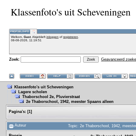
Klassenfoto's uit Scheveningen
Welkom,
Gast
. Alsjeblieft
inloggen
of
registreren
.
08-08-2026, 11:19:51
Zoek:
Geavanceerd zoek
Klassenfoto's uit Scheveningen
Lagere scholen
Thaborschool 2e, Pluvierstraat
2e Thaborschool, 1942, meester Spaans alleen
Pagina's:
[
1
]
Auteur
Topic: 2e Thaborschool, 1942, meeste
Roosje