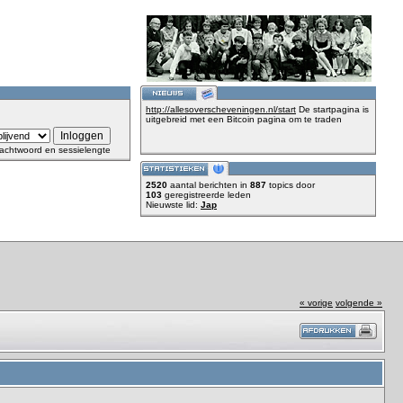
http://allesoverscheveningen.nl/start
De startpagina is
uitgebreid met een Bitcoin pagina om te traden
achtwoord en sessielengte
2520
aantal berichten in
887
topics door
103
geregistreerde leden
Nieuwste lid:
Jap
« vorige
volgende »