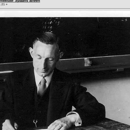
 meester Spaans alleen
1:21 »