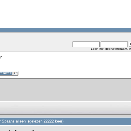
Login met gebruikersnaam, w
en
r Spaans alleen (gelezen 22222 keer)