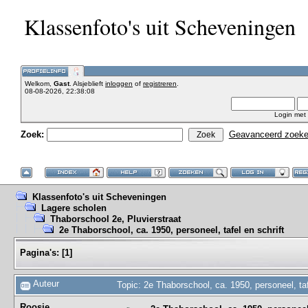
Klassenfoto's uit Scheveningen
Welkom,
Gast
. Alsjeblieft
inloggen
of
registreren
.
08-08-2026, 22:38:08
Login met
Zoek:
Geavanceerd zoek
Klassenfoto's uit Scheveningen
Lagere scholen
Thaborschool 2e, Pluvierstraat
2e Thaborschool, ca. 1950, personeel, tafel en schrift
Pagina's:
[
1
]
Auteur
Topic: 2e Thaborschool, ca. 1950, personeel, ta
Roosje