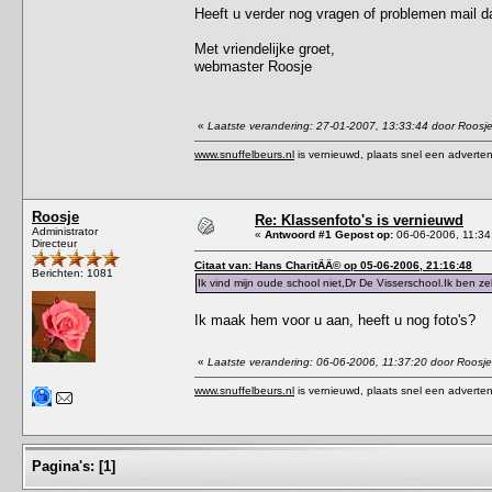
Heeft u verder nog vragen of problemen mail 
Met vriendelijke groet,
webmaster Roosje
«
Laatste verandering: 27-01-2007, 13:33:44 door Roosj
www.snuffelbeurs.nl
is vernieuwd, plaats snel een adverten
Roosje
Re: Klassenfoto's is vernieuwd
Administrator
«
Antwoord #1 Gepost op:
06-06-2006, 11:34
Directeur
Citaat van: Hans CharitÃÂ© op 05-06-2006, 21:16:48
Berichten: 1081
Ik vind mijn oude school niet,Dr De Visserschool.Ik ben zek
Ik maak hem voor u aan, heeft u nog foto's?
«
Laatste verandering: 06-06-2006, 11:37:20 door Roosje
www.snuffelbeurs.nl
is vernieuwd, plaats snel een adverten
Pagina's:
[
1
]