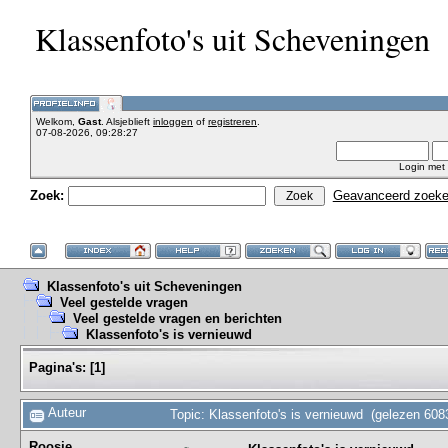
Klassenfoto's uit Scheveningen
Welkom,
Gast
. Alsjeblieft
inloggen
of
registreren
.
07-08-2026, 09:28:27
Login met
Zoek:
Geavanceerd zoek
Klassenfoto's uit Scheveningen
Veel gestelde vragen
Veel gestelde vragen en berichten
Klassenfoto's is vernieuwd
Pagina's:
[
1
]
Auteur
Topic: Klassenfoto's is vernieuwd (gelezen 608
Roosje