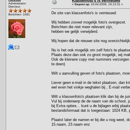
Klassenfoto's is vernieuwd
Administrator
«
Gepost op:
10-04-2006, 19:13:31 »
Directeur
De site van klassenfoto's is vernieuwd.
Berichten: 1081
Wij hebben zoveel mogelijk foto's overgezet.
Berichten die niet meer relevant zijn,
hebben we gelijk verwijderd.
Wij hopen dat de nieuwe site nog overzichtelij
Nu is het ook mogelijk om zelf foto's te plaats
Plaats deze dan ook zo groot mogelijk, wij m
Ook de kleinere copy met nummers verzorgen wi
te doen)
Wilt u aanvulling geven of foto's plaatsen, moe
Liever geen e-mail in de tekst plaatsen, dan kri
wel even het vinkje weghalen bij , E-mail verb
Wilt u klassenfoto's plaatsen klik dan bij de j
Vul bij onderwerp de de naam van de school, ja
bij Extra opties... kunt u de bijlagen erbij pla
bestandsformaat dat is toegestaan: 1024 KB, p
Plaatst later de namen er bij die u nog weet, 
15.naam, 23.naam enz