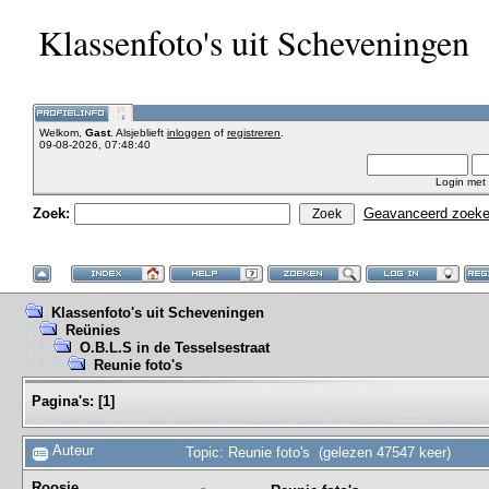
Klassenfoto's uit Scheveningen
Welkom,
Gast
. Alsjeblieft
inloggen
of
registreren
.
09-08-2026, 07:48:40
Login met
Zoek:
Geavanceerd zoek
Klassenfoto's uit Scheveningen
Reünies
O.B.L.S in de Tesselsestraat
Reunie foto's
Pagina's:
[
1
]
Auteur
Topic: Reunie foto's (gelezen 47547 keer)
Roosje