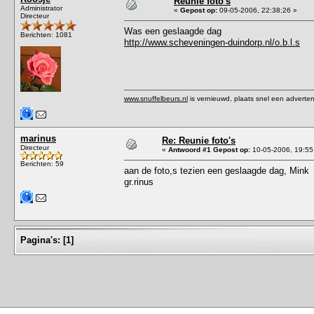
Reunie foto's
Administrator
«
Gepost op:
09-05-2006, 22:38:26 »
Directeur
Was een geslaagde dag
Berichten: 1081
http://www.scheveningen-duindorp.nl/o.b.l.s
www.snuffelbeurs.nl
is vernieuwd, plaats snel een adverten
marinus
Re: Reunie foto's
Directeur
«
Antwoord #1 Gepost op:
10-05-2006, 19:55
Berichten: 59
aan de foto,s tezien een geslaagde dag, Mink
gr.rinus
Pagina's:
[
1
]