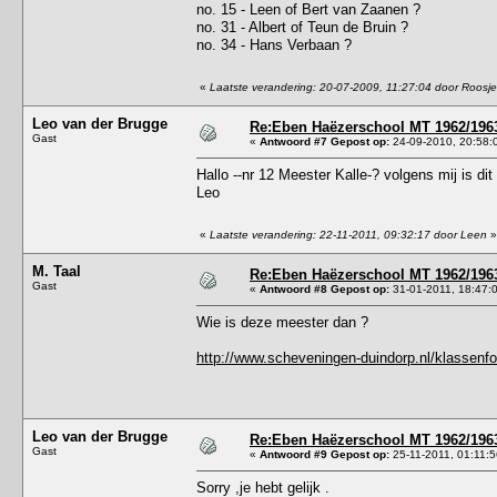
no. 15 - Leen of Bert van Zaanen ?
no. 31 - Albert of Teun de Bruin ?
no. 34 - Hans Verbaan ?
«
Laatste verandering: 20-07-2009, 11:27:04 door Roosje
Leo van der Brugge
Re:Eben Haëzerschool MT 1962/1963
Gast
«
Antwoord #7 Gepost op:
24-09-2010, 20:58:
Hallo --nr 12 Meester Kalle-? volgens mij is di
Leo
«
Laatste verandering: 22-11-2011, 09:32:17 door Leen
»
M. Taal
Re:Eben Haëzerschool MT 1962/1963
Gast
«
Antwoord #8 Gepost op:
31-01-2011, 18:47:
Wie is deze meester dan ?
http://www.scheveningen-duindorp.nl/klassenf
Leo van der Brugge
Re:Eben Haëzerschool MT 1962/1963
Gast
«
Antwoord #9 Gepost op:
25-11-2011, 01:11:5
Sorry ,je hebt gelijk .