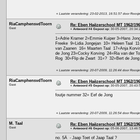
«
Laatste verandering: 23-02-2013, 16:51:57 door Roosj
RiaCamphensvdToorn
Re: Eben Haëzerschool MT 1962/1963
Gast
«
Antwoord #4 Gepost op:
30-05-2007, 20:34:
1=Adrie Kramer 2=Emmie Kuiper 3=Hans Jong
Freeke 9=Lidia Jongejan 10= Heleen Taal 11
van Zaanen 16= Maarten Taal 17=Anja Korv
de Jong 23=Cocky Korving 24=Ria van der T
Rog 30=Flip de Zwart 31=? 32=Bert de Jon
«
Laatste verandering: 20-07-2009, 11:26:44 door Roosje
RiaCamphensvdToorn
Re: Eben Haëzerschool MT 1962/1963
Gast
«
Antwoord #5 Gepost op:
30-05-2007, 20:43:
foutje nummer 32= Eef de Jong
«
Laatste verandering: 20-07-2009, 11:26:54 door Roosje
M. Taal
Re: Eben Haëzerschool MT 1962/1963
Gast
«
Antwoord #6 Gepost op:
05-06-2007, 13:46:
no. 5Â - Jaap Toet of Jaap Taal ?