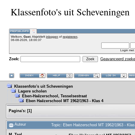
Klassenfoto's uit Scheveningen
Welkom,
Gast
. Alsjeblieft
inloggen
of
registreren
.
06-08-2026, 18:00:37
Login met
Zoek:
Geavanceerd zoek
Klassenfoto's uit Scheveningen
Lagere scholen
Eben-Haëzerschool, Tesselsestraat
Eben Haëzerschool MT 1962/1963 - Klas 4
Pagina's:
[
1
]
Auteur
Topic: Eben Haëzerschool MT 1962/1963 - Klas
M. Taal