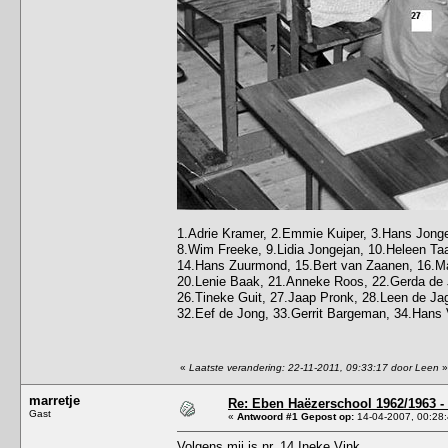
1.Adrie Kramer, 2.Emmie Kuiper, 3.Hans Jongej
8.Wim Freeke, 9.Lidia Jongejan, 10.Heleen Taa
14.Hans Zuurmond, 15.Bert van Zaanen, 16.Maa
20.Lenie Baak, 21.Anneke Roos, 22.Gerda de J
26.Tineke Guit, 27.Jaap Pronk, 28.Leen de Jag
32.Eef de Jong, 33.Gerrit Bargeman, 34.Hans
«
Laatste verandering: 22-11-2011, 09:33:17 door Leen
»
marretje
Re: Eben Haëzerschool 1962/1963 - 
Gast
«
Antwoord #1 Gepost op:
14-04-2007, 00:28:
Volgens mij is nr. 14 Ineke Vink.