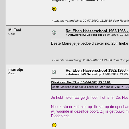
«
Laatste verandering: 20-07-2009, 11:26:19 door Roosje
M. Taal
Re: Eben Haëzerschool 1962/1963 - 
Gast
«
Antwoord #2 Gepost op:
15-04-2007, 19:43:
Beste Marretje je bedoeld zeker no. 25= Ineke V
«
Laatste verandering: 20-07-2009, 11:26:30 door Roosje
marretje
Re: Eben Haëzerschool 1962/1963 - 
Gast
«
Antwoord #3 Gepost op:
17-04-2007, 21:05:
Citaat van: Taal53 op 15-04-2007, 19:43:01
Beste Marretje je bedoeld zeker no. 25= Ineke Vink ? - Sta 
Je hebt helemaal gelijk hoor. Het is nr. 25. Ne
Nee ik sta er zelf niet op. Ik zat op de open
wij woonde in dezelfde poort. Zij is getrouwd 
Ridderkerk.