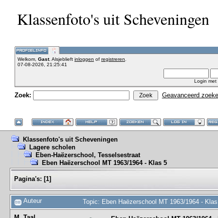
Klassenfoto's uit Scheveningen
Welkom,
Gast
. Alsjeblieft
inloggen
of
registreren
.
07-08-2026, 21:25:41
Login met
Zoek:
Geavanceerd zoek
Klassenfoto's uit Scheveningen
Lagere scholen
Eben-Haëzerschool, Tesselsestraat
Eben Haëzerschool MT 1963/1964 - Klas 5
Pagina's:
[
1
]
Auteur
Topic: Eben Haëzerschool MT 1963/1964 - Klas
M. Taal