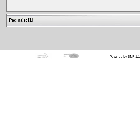
Pagina's:
[
1
]
Powered by SMF 1.1