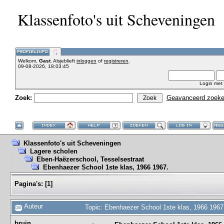
Klassenfoto's uit Scheveningen
Welkom,
Gast
. Alsjeblieft
inloggen
of
registreren
.
09-08-2026, 18:03:45
Login met
Zoek:
Geavanceerd zoek
Klassenfoto's uit Scheveningen
Lagere scholen
Eben-Haëzerschool, Tesselsestraat
Ebenhaezer School 1ste klas, 1966 1967.
Pagina's:
[
1
]
Auteur
Topic: Ebenhaezer School 1ste klas, 1966 1967
bruin