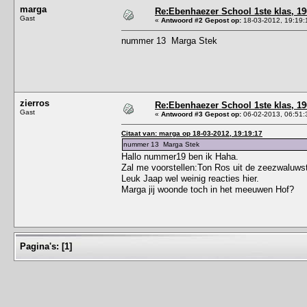
marga
Re:Ebenhaezer School 1ste klas, 19
Gast
«
Antwoord #2 Gepost op:
18-03-2012, 19:19:
nummer 13 Marga Stek
zierros
Re:Ebenhaezer School 1ste klas, 19
Gast
«
Antwoord #3 Gepost op:
06-02-2013, 06:51:
Citaat van: marga op 18-03-2012, 19:19:17
nummer 13 Marga Stek
Hallo nummer19 ben ik Haha.
Zal me voorstellen:Ton Ros uit de zeezwaluwst
Leuk Jaap wel weinig reacties hier.
Marga jij woonde toch in het meeuwen Hof?
Pagina's:
[
1
]