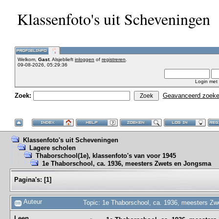
Klassenfoto's uit Scheveningen
Welkom,
Gast
. Alsjeblieft
inloggen
of
registreren
.
09-08-2026, 05:29:36
Login met
Zoek:
Geavanceerd zoek
Klassenfoto's uit Scheveningen
Lagere scholen
Thaborschool(1e), klassenfoto's van voor 1945
1e Thaborschool, ca. 1936, meesters Zwets en Jongsma
Pagina's:
[
1
]
Auteur
Topic: 1e Thaborschool, ca. 1936, meesters Z
Leen