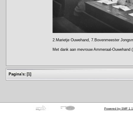
2.Marietje Ouwehand, 7.Bovenmeester Jongs
Met dank aan mevrouw Ammeraal-Ouwehand (n
Pagina's:
[
1
]
Powered by SMF 1.1