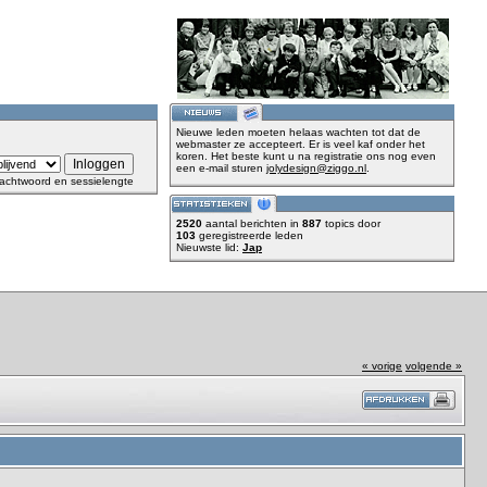
Nieuwe leden moeten helaas wachten tot dat de
webmaster ze accepteert. Er is veel kaf onder het
koren. Het beste kunt u na registratie ons nog even
een e-mail sturen
jolydesign@ziggo.nl
.
achtwoord en sessielengte
2520
aantal berichten in
887
topics door
103
geregistreerde leden
Nieuwste lid:
Jap
« vorige
volgende »