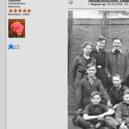
Ambachtsschool Zwaar
Administrator
«
Gepost op:
06-04-2006, 08:
Directeur
Berichten: 1081