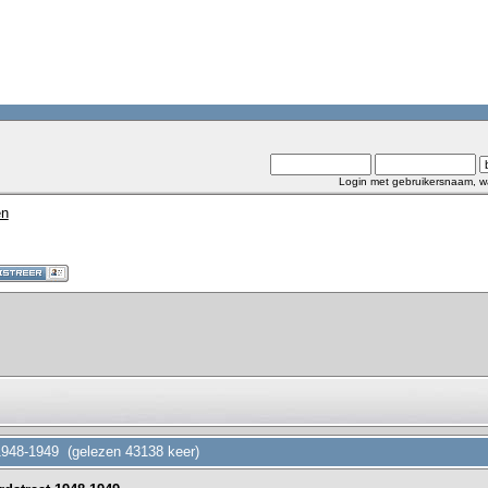
Login met gebruikersnaam, w
en
1948-1949 (gelezen 43138 keer)