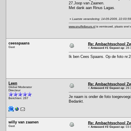
27.Joop van Zaanen.
Met dank aan Rinus Lagas.
«
Laatste verandering: 14-09-2009, 22:03:5
www.snuffelbeurs.nl
is vernieuwd, plaats snel 
ceesspaans
Re: Ambachtsschool Zw
Gast
«
Antwoord #1 Gepost op:
28-1
Ik ben Cees Spaans. Op de foto nr
Leen
Re: Ambachtsschool Zw
Global Moderator
«
Antwoord #2 Gepost op:
29-1
Directeur
Je naam is onder de foto toegevoeg
Berichten: 267
Bedankt.
willy van zaanen
Re: Ambachtsschool Zw
Gast
«
Antwoord #3 Gepost op:
03-0