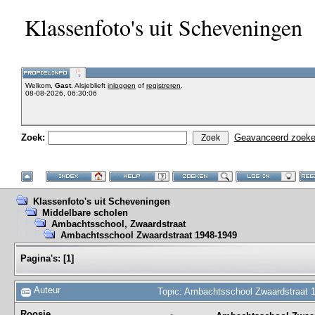
Klassenfoto's uit Scheveningen
Welkom,
Gast
. Alsjeblieft
inloggen
of
registreren
.
08-08-2026, 06:30:06
Zoek:
Geavanceerd zoek
Klassenfoto's uit Scheveningen
Middelbare scholen
Ambachtsschool, Zwaardstraat
Ambachtsschool Zwaardstraat 1948-1949
Pagina's:
[
1
]
Auteur
Topic: Ambachtsschool Zwaardstraat 
Roosje