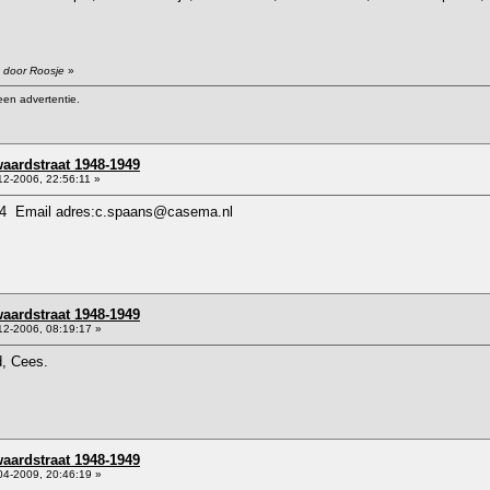
9 door Roosje
»
een advertentie.
aardstraat 1948-1949
2-2006, 22:56:11 »
.24 Email adres:c.spaans@casema.nl
aardstraat 1948-1949
2-2006, 08:19:17 »
d, Cees.
aardstraat 1948-1949
4-2009, 20:46:19 »