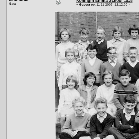
Koningin Emma School 1958
Gast
«
Gepost op:
11-11-2007, 12:12:05 »