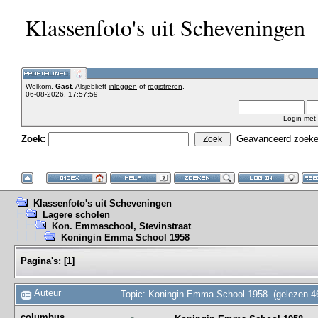
Klassenfoto's uit Scheveningen
Welkom,
Gast
. Alsjeblieft
inloggen
of
registreren
.
06-08-2026, 17:57:59
Login met
Zoek:
Geavanceerd zoek
Klassenfoto's uit Scheveningen
Lagere scholen
Kon. Emmaschool, Stevinstraat
Koningin Emma School 1958
Pagina's:
[
1
]
Auteur
Topic: Koningin Emma School 1958 (gelezen 4
columbus