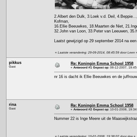
2.Albert den Dulk, 3.Loek v.d. Deil, 4.Beppie
Kofman,
16.Ellie Beeuwkes, 18.Maarten de Niet, 21.In
32.John van Loon, 33.Peter van Leeuwen, 35.
Laatst gewijzigd op 29 september 2014 na een
«
Laatste verandering: 29-09-2014, 08:45:59 door Leen
pikkus
Re: Koningin Emma School 1958
Gast
«
Antwoord #1 Gepost op:
06-12-2007, 19:45
nr 16 is dacht ik Ellie Beeuwkes en de juffro
rina
Re: Koningin Emma School 1958
Gast
«
Antwoord #2 Gepost op:
10-01-2008, 19:34
Nummer 22 is Inge Meere uit de Maaswijkstraa
«
Laatste verandering: 10-01-2008, 19:38:02 door rina
»