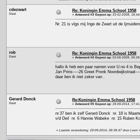
cdezwart
Re: Koningin Emma School 1958
Gast
«
Antwoord #3 Gepost op:
25-02-2008, 18:44
Nr. 21 is vlgs mij Inge de Zwart uit de Ijmuiden
rob
Re: Koningin Emma School 1958
Gast
«
Antwoord #4 Gepost op:
03-06-2008, 00:26
hallo ik heb een paar namen voor U.no 4 is Bep
Jan Prins-----26 Greet Pronk Noordwijkstraat--
daar ben ik niet zeker van .
Gerard Donck
Re:Koningin Emma School 1958
Gast
«
Antwoord #5 Gepost op:
28-09-2014, 17:41
nr.37 ben ik zelf Gerard Donck nr. 18 is Maar
v/d Deil nr. 6 Hannie Wabeke nr. 15 Ruben K
«
Laatste verandering: 29-09-2014, 08:36:47 door Leen