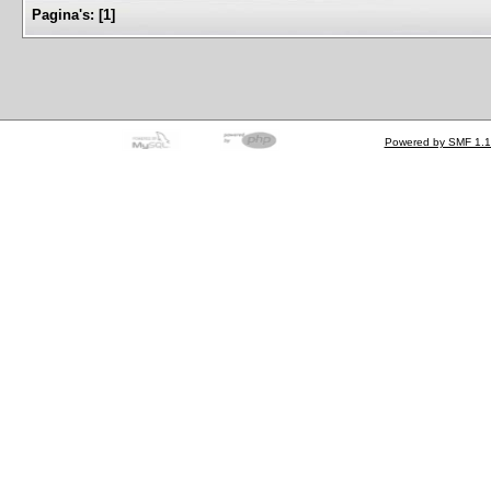
Pagina's:
[
1
]
Powered by SMF 1.1