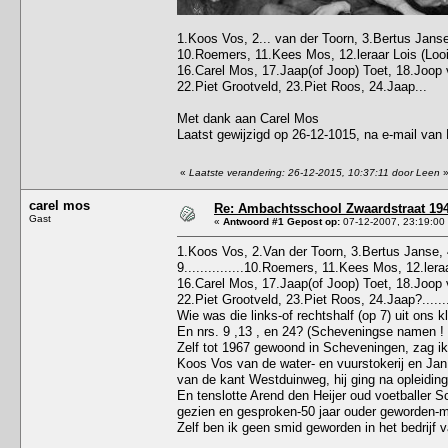
1.Koos Vos, 2... van der Toorn, 3.Bertus Jan
10.Roemers, 11.Kees Mos, 12.leraar Lois (Loois 
16.Carel Mos, 17.Jaap(of Joop) Toet, 18.Joop 
22.Piet Grootveld, 23.Piet Roos, 24.Jaap...
Met dank aan Carel Mos
Laatst gewijzigd op 26-12-1015, na e-mail van
«
Laatste verandering: 26-12-2015, 10:37:11 door Leen
carel mos
Re: Ambachtsschool Zwaardstraat 19
Gast
«
Antwoord #1 Gepost op:
07-12-2007, 23:19:00
1.Koos Vos, 2.Van der Toorn, 3.Bertus Janse, 
9...............10.Roemers, 11.Kees Mos, 12.leraa
16.Carel Mos, 17.Jaap(of Joop) Toet, 18.Joop 
22.Piet Grootveld, 23.Piet Roos, 24.Jaap?.......
Wie was die links-of rechtshalf (op 7) uit ons
En nrs. 9 ,13 , en 24? (Scheveningse namen !
Zelf tot 1967 gewoond in Scheveningen, zag ik 
Koos Vos van de water- en vuurstokerij en Jan
van de kant Westduinweg, hij ging na opleiding 
En tenslotte Arend den Heijer oud voetballer 
gezien en gesproken-50 jaar ouder geworden-m
Zelf ben ik geen smid geworden in het bedrijf