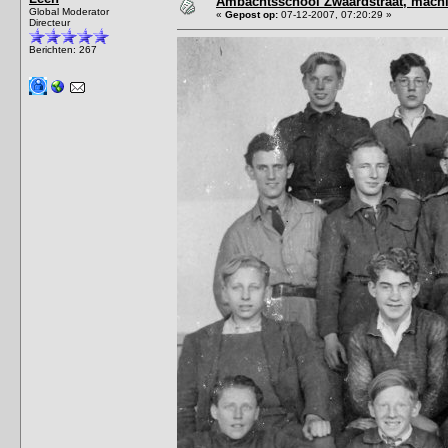
Ambachtsschool Zwaardstraat, mach
Global Moderator
«
Gepost op:
07-12-2007, 07:20:29 »
Directeur
Berichten: 267