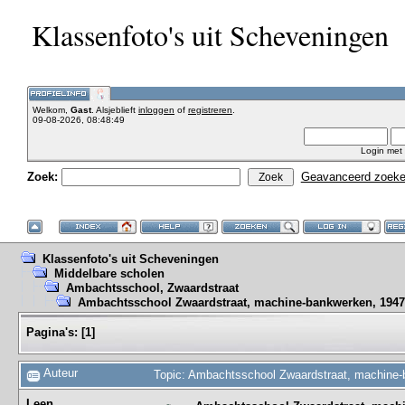
Klassenfoto's uit Scheveningen
Welkom,
Gast
. Alsjeblieft
inloggen
of
registreren
.
09-08-2026, 08:48:49
Login met
Zoek:
Geavanceerd zoek
Klassenfoto's uit Scheveningen
Middelbare scholen
Ambachtsschool, Zwaardstraat
Ambachtsschool Zwaardstraat, machine-bankwerken, 1947
Pagina's:
[
1
]
Auteur
Topic: Ambachtsschool Zwaardstraat, machine-
Leen