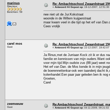
marinus
Re: Ambachtsschool Zwaardstraat 19
Directeur
«
Antwoord #4 Gepost op:
19-12-2007, 12:51:30
Berichten: 59
nee niet uit de Jur.Kokstraat
woonde in de Willem kuijperstraat
maar kwam veel in die tijd op het erf van Da
Cees vrolijk
carel mos
Re: Ambachtsschool Zwaardstraat 19
Gast
«
Antwoord #5 Gepost op:
22-12-2007, 19:42:07
Ja Rinus,met de Jurriaan Kock zit ik er dus n
familie en kennissen van mijn ouders.Want ook
voor mjin tijd.Mijn oudste zus (88 jaar) weet n
Het erf van Dan. de Mos kende ik in mijn jeug
de boerennettenkar-ook een taanderij dacht ik,
kolenhandel.Een paar jaar geleden ben ik nog ee
Groeten,
Carel
zeemeeuw
Re:Ambachtsschool Zwaardstraat, ma
Gast
«
Antwoord #6 Gepost op:
04-11-2009, 09:21:02 