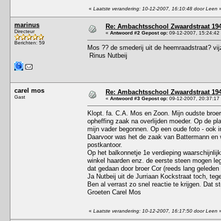
«
Laatste verandering: 10-12-2007, 16:10:48 door Leen
marinus
Re: Ambachtsschool Zwaardstraat 19
Directeur
«
Antwoord #2 Gepost op:
09-12-2007, 15:24:42
Berichten: 59
Mos ?? de smederij uit de heemraadstraat? vij
Rinus Nutbeij
carel mos
Re: Ambachtsschool Zwaardstraat 19
Gast
«
Antwoord #3 Gepost op:
09-12-2007, 20:37:17
Klopt. fa. C.A. Mos en Zoon. Mijn oudste broe
opheffing zaak na overlijden moeder. Op de pl
mijn vader begonnen. Op een oude foto - ook i
Daarvoor was het de zaak van Battermann en w
postkantoor.
Op het balkonnetje 1e verdieping waarschijnl
winkel haarden enz. de eerste steen mogen le
dat gedaan door broer Cor (reeds lang geleden 
Ja Nutbeij uit de Jurriaan Kockstraat toch, te
Ben al verrast zo snel reactie te krijgen. Dat ste
Groeten Carel Mos
«
Laatste verandering: 10-12-2007, 16:17:50 door Leen