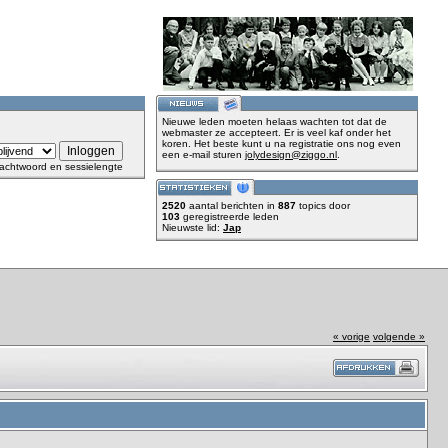
Nieuwe leden moeten helaas wachten tot dat de
webmaster ze accepteert. Er is veel kaf onder het
koren. Het beste kunt u na registratie ons nog even
een e-mail sturen
jolydesign@ziggo.nl
.
achtwoord en sessielengte
2520
aantal berichten in
887
topics door
103
geregistreerde leden
Nieuwste lid:
Jap
« vorige
volgende »