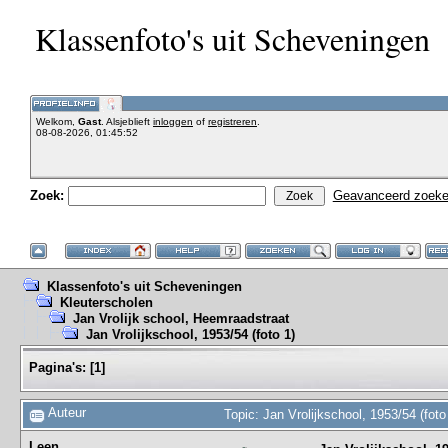
Klassenfoto's uit Scheveningen
Welkom,
Gast
. Alsjeblieft
inloggen
of
registreren
.
08-08-2026, 01:45:52
Zoek:
Geavanceerd zoek
Klassenfoto's uit Scheveningen
Kleuterscholen
Jan Vrolijk school, Heemraadstraat
Jan Vrolijkschool, 1953/54 (foto 1)
Pagina's:
[
1
]
Auteur
Topic: Jan Vrolijkschool, 1953/54 (fot
Leen