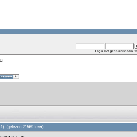
Login met gebruikersnaam, w
en
o 1) (gelezen 21569 keer)