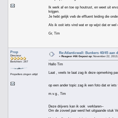
Ik werk af en toe op houtrust, en weet uit e
krijgen.
Je hebt gelijk vwb de effluent leiding die ond
Als ik ooit iets vind wat er op wijst dat er w
Gr, Tim
Prop
Re:Atlanticwall: Bunkers 40/45 aan
Directeur
«
Reageer #66 Gepost op:
November 22, 2013,
Berichten: 267
Hallo Tim
Laat , veels te laat zag ik deze opmerking pa
Propellers zingen altijd
op een ander topic zag ik een foto dat er iets 
m.v.g., Tim
Deze drijvers kan ik ook verklaren--
Om de zoveel jaar werd het uitgaande stuk Ve