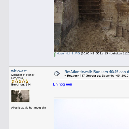
Hoge_Nol_3.JPG
(96.65 KB, 553x415 - bekeken 1125
witkwast
Re:Atlanticwall: Bunkers 40/45 aan
Member of Honor
«
Reageer #47 Gepost op:
December 05, 2010,
Directeur
En nog één
Berichten: 144
Alles is zoals het moet zijn