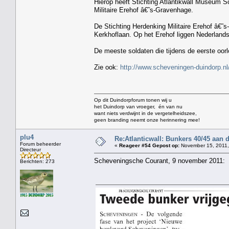
Hierop heeft Stichting Atlantikwall Museum Sc
Militaire Erehof â€˜s-Gravenhage.
De Stichting Herdenking Militaire Erehof â€˜s
Kerkhoflaan. Op het Erehof liggen Nederlands
De meeste soldaten die tijdens de eerste oor
Zie ook:
http://www.scheveningen-duindorp.n
Op dit Duindorpforum tonen wij u
het Duindorp van vroeger, én van nu
want niets verdwijnt in de vergetelheidszee,
geen branding neemt onze herinnering mee!
plu4
Re:Atlanticwall: Bunkers 40/45 aan
Forum beheerder
«
Reageer #54 Gepost op:
November 15, 2011,
Directeur
Scheveningsche Courant, 9 november 2011:
Berichten: 273