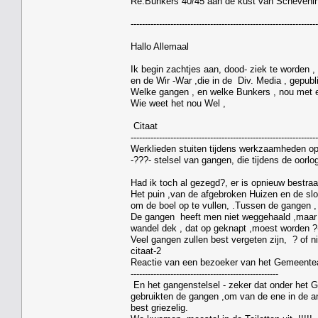
Re:Bunkers 40/45 aan de kust van Scheveni
------------------------------------------------------------------
Hallo Allemaal
Ik begin zachtjes aan, dood- ziek te worden , 
en de Wir -War ,die in de Div. Media , gepubl
Welke gangen , en welke Bunkers , nou met el
Wie weet het nou Wel ,
Citaat
------------------------------------------------------------------
Werklieden stuiten tijdens werkzaamheden op 
-???- stelsel van gangen, die tijdens de oorl
Had ik toch al gezegd?, er is opnieuw bestr
Het puin ,van de afgebroken Huizen en de sloo
om de boel op te vullen, .Tussen de gangen , 
De gangen heeft men niet weggehaald ,maar l
wandel dek , dat op geknapt ,moest worden ?-
Veel gangen zullen best vergeten zijn, ? of n
citaat-2
Reactie van een bezoeker van het Gemeentea
----------------------------------------------------
En het gangenstelsel - zeker dat onder het G
gebruikten de gangen ,om van de ene in de a
best griezelig.