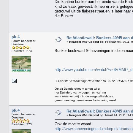
Die kantine bunker aan het einde van de Bade
kind zo vaak geweest, ik heb er zelfs geloge
getrouwd uit de flakesestraat,en is later na
die Bunker.
plu4
Re:Atlanticwall: Bunkers 40/45 aan
Forum beheerder
«
Reageer #49 Gepost op:
Februari 04, 2011, 
Directeur
Bunker boulevard Scheveningen in delen na
Berichten: 273
http://www.youtube.com/watch?v=8VMMt7_d
«
Laatste verandering: November 16, 2012, 01:47:01 do
Op dit Duindorpforum tonen wij u
het Duindorp van vroeger, én van nu
want niets verdwijnt in de vergetelheidszee,
geen branding neemt onze herinnering mee!
plu4
Re:Atlanticwall: Bunkers 40/45 aan
Forum beheerder
«
Reageer #50 Gepost op:
Maart 14, 2011, 14:
Directeur
Ook de moeite waard.
Berichten: 273
http://www.scheveningen-duindorp.nl/forum/i