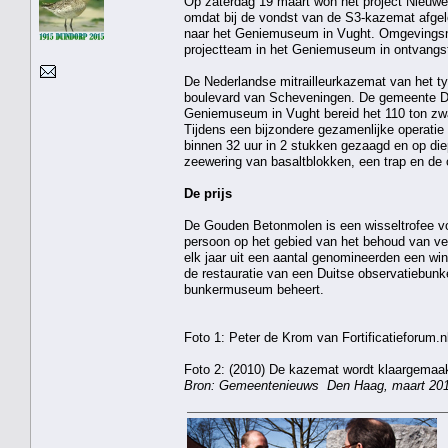
Op zaterdag 19 maart won het project Nieuw
omdat bij de vondst van de S3-kazemat afgel
naar het Geniemuseum in Vught. Omgevingsma
projectteam in het Geniemuseum in ontvangs
De Nederlandse mitrailleurkazemat van het t
boulevard van Scheveningen. De gemeente De
Geniemuseum in Vught bereid het 110 ton zwa
Tijdens een bijzondere gezamenlijke operati
binnen 32 uur in 2 stukken gezaagd en op diep
zeewering van basaltblokken, een trap en de o
De prijs
De Gouden Betonmolen is een wisseltrofee voo
persoon op het gebied van het behoud van ver
elk jaar uit een aantal genomineerden een wi
de restauratie van een Duitse observatiebunk
bunkermuseum beheert.
Foto 1: Peter de Krom van Fortificatieforum.n
Foto 2: (2010) De kazemat wordt klaargemaak
Bron: Gemeentenieuws Den Haag, maart 20