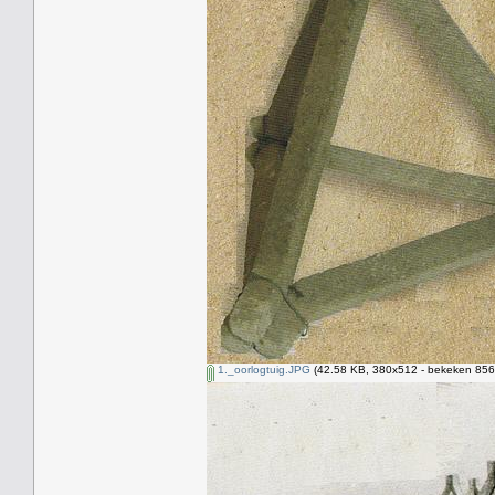
1._oorlogtuig.JPG
(42.58 KB, 380x512 - bekeken 8565