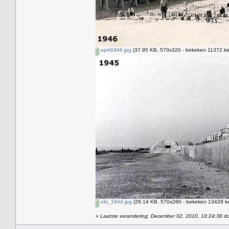
april1946.jpg
(37.95 KB, 570x320 - bekeken 11372 kee
okt_1944.jpg
(29.14 KB, 570x280 - bekeken 13428 ke
«
Laatste verandering: December 02, 2010, 10:24:38 do