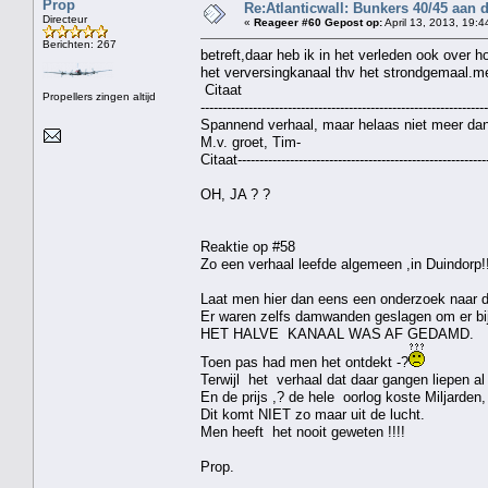
Prop
Re:Atlanticwall: Bunkers 40/45 aan
Directeur
«
Reageer #60 Gepost op:
April 13, 2013, 19:4
Berichten: 267
betreft,daar heb ik in het verleden ook over h
het verversingkanaal thv het strondgemaal.me
Citaat
Propellers zingen altijd
------------------------------------------------------------------
Spannend verhaal, maar helaas niet meer dan
M.v. groet, Tim-
Citaat----------------------------------------------------------
OH, JA ? ?
Reaktie op #58
Zo een verhaal leefde algemeen ,in Duindorp!!
Laat men hier dan eens een onderzoek naar 
Er waren zelfs damwanden geslagen om er bi
HET HALVE KANAAL WAS AF GEDAMD.
Toen pas had men het ontdekt -?
Terwijl het verhaal dat daar gangen liepen al
En de prijs ,? de hele oorlog koste Miljarden
Dit komt NIET zo maar uit de lucht.
Men heeft het nooit geweten !!!!
Prop.