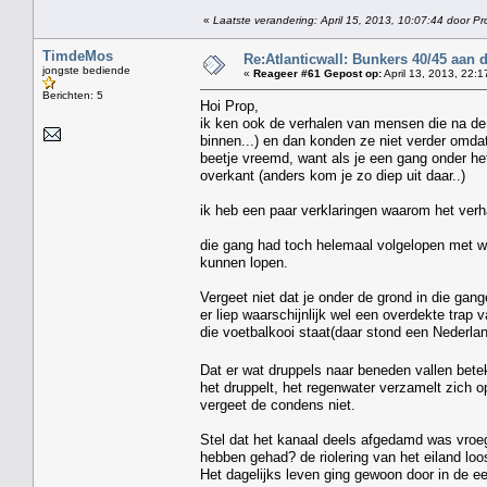
«
Laatste verandering: April 15, 2013, 10:07:44 door Pr
TimdeMos
Re:Atlanticwall: Bunkers 40/45 aan
jongste bediende
«
Reageer #61 Gepost op:
April 13, 2013, 22:1
Berichten: 5
Hoi Prop,
ik ken ook de verhalen van mensen die na de o
binnen...) en dan konden ze niet verder omdat
beetje vreemd, want als je een gang onder he
overkant (anders kom je zo diep uit daar..)
ik heb een paar verklaringen waarom het verha
die gang had toch helemaal volgelopen met wa
kunnen lopen.
Vergeet niet dat je onder de grond in die gang
er liep waarschijnlijk wel een overdekte trap
die voetbalkooi staat(daar stond een Nederla
Dat er wat druppels naar beneden vallen betek
het druppelt, het regenwater verzamelt zich o
vergeet de condens niet.
Stel dat het kanaal deels afgedamd was vroeg
hebben gehad? de riolering van het eiland loo
Het dagelijks leven ging gewoon door in de e