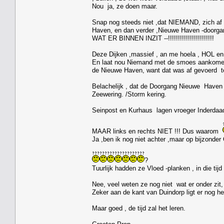
Nou ja, ze doen maar.
Snap nog steeds niet ,dat NIEMAND, zich af v
Haven, en dan verder ,Nieuwe Haven -doorgang 
WAT ER BINNEN INZIT --!!!!!!!!!!!!!!!!!!!!!!!
Deze Dijken ,massief , an me hoela , HOL e
En laat nou Niemand met de smoes aankomen 
de Nieuwe Haven, want dat was af gevoerd t
Belachelijk , dat de Doorgang Nieuwe Haven e
Zeewering. /Storm kering.
Seinpost en Kurhaus lagen vroeger Inderdaad
MAAR links en rechts NIET !!! Dus waarom
Ja ,ben ik nog niet achter ,maar op bijzonder
?
Tuurlijk hadden ze Vloed -planken , in die tij
Nee, veel weten ze nog niet wat er onder zit
Zeker aan de kant van Duindorp ligt er nog he
Maar goed , de tijd zal het leren.