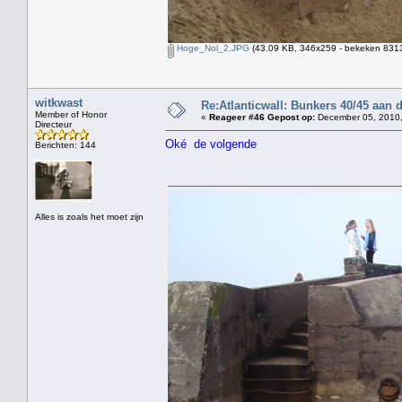
Hoge_Nol_2.JPG
(43.09 KB, 346x259 - bekeken 8313
witkwast
Re:Atlanticwall: Bunkers 40/45 aan
Member of Honor
«
Reageer #46 Gepost op:
December 05, 2010,
Directeur
Oké de volgende
Berichten: 144
Alles is zoals het moet zijn