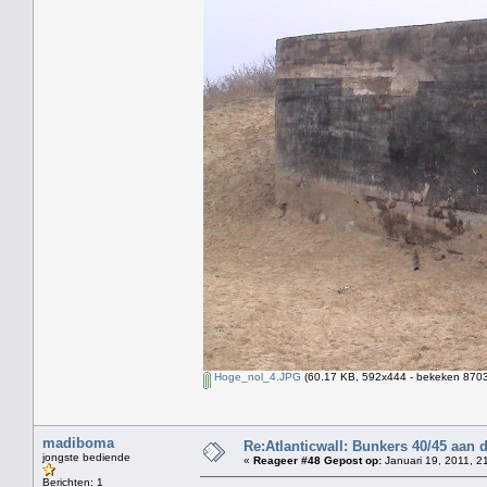
Hoge_nol_4.JPG
(60.17 KB, 592x444 - bekeken 8703 
madiboma
Re:Atlanticwall: Bunkers 40/45 aan
jongste bediende
«
Reageer #48 Gepost op:
Januari 19, 2011, 2
Berichten: 1