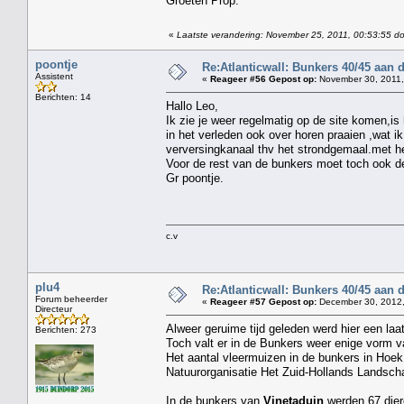
Groeten Prop.
«
Laatste verandering: November 25, 2011, 00:53:55 d
poontje
Re:Atlanticwall: Bunkers 40/45 aan
Assistent
«
Reageer #56 Gepost op:
November 30, 2011,
Berichten: 14
Hallo Leo,
Ik zie je weer regelmatig op de site komen,is
in het verleden ook over horen praaien ,wat ik
verversingkanaal thv het strondgemaal.met he
Voor de rest van de bunkers moet toch ook de
Gr poontje.
c.v
plu4
Re:Atlanticwall: Bunkers 40/45 aan
Forum beheerder
«
Reageer #57 Gepost op:
December 30, 2012,
Directeur
Alweer geruime tijd geleden werd hier een laat
Berichten: 273
Toch valt er in de Bunkers weer enige vorm 
Het aantal vleermuizen in de bunkers in Hoek 
Natuurorganisatie Het Zuid-Hollands Landschap 
In de bunkers van
Vinetaduin
werden 67 die