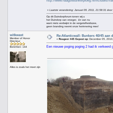
http://www.haagsebunkerploeg.nl/includes/f
«
Laatste verandering: Januari 09, 2011, 21:58:31 door
Op dit Duindorpforum tonen wij u
het Duindorp van vroeger, én van nu
want niets verdwijnt in de vergetelheidszee,
geen branding neemt onze herinnering mee!
witkwast
Re:Atlanticwall: Bunkers 40/45 aan
Member of Honor
«
Reageer #45 Gepost op:
December 05, 2010,
Directeur
Een nieuwe poging poging 2 had ik verkeerd 
Berichten: 144
Alles is zoals het moet zijn