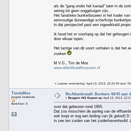
als de ''gang onder het kanaal'' later in de 
weinig tot geen ooggetuigen zijn...
Het fanatieke bunkerbouwen in het kader van d
eenvoudige dunwandige scherfvrije bunkertje
in dat perspectief past een ingewikkeld projec
ik houd het er voorlopig op dat het geheugen
door elkaar lopen..
Het lastige van dit soort verhalen is dat het 
zoeken
M.V.G., Tim de Mos
www.atlantikwallmuseum.nl
«
Laatste verandering: April 13, 2013, 22:20:30 door 
TimdeMos
Re:Atlanticwall: Bunkers 40/45 aan
jongste bediende
«
Reageer #62 Gepost op:
April 13, 2013, 22:2
Berichten: 5
over dat gebeuren rond 1955:
Dat zou misschien de aanleg van de effluentl
ook loopt er nog een leiding van (ik geloof) D
in zee ten zuiden van het zuiderhavenhoofd. (