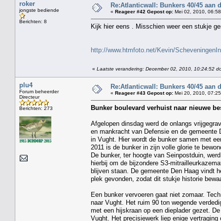
roker
Re:Atlanticwall: Bunkers 40/45 aan
jongste bediende
«
Reageer #42 Gepost op:
Mei 02, 2010, 06:58
Berichten: 8
Kijk hier eens . Misschien weer een stukje g
http://www.htmfoto.net/Kevin/Scheveningen
«
Laatste verandering: December 02, 2010, 10:24:52 do
plu4
Re:Atlanticwall: Bunkers 40/45 aan
Forum beheerder
«
Reageer #43 Gepost op:
Mei 20, 2010, 07:25
Directeur
Bunker boulevard verhuist naar nieuwe b
Berichten: 273
Afgelopen dinsdag werd de onlangs vrijgegrav
en mankracht van Defensie en de gemeente D
in Vught. Hier wordt de bunker samen met e
2011 is de bunker in zijn volle glorie te bew
De bunker, ter hoogte van Seinpostduin, werd
hierbij om de bijzondere S3-mitrailleurkazema
blijven staan. De gemeente Den Haag vindt 
plek gevonden, zodat dit stukje historie bewaa
Een bunker vervoeren gaat niet zomaar. Techni
naar Vught. Het ruim 90 ton wegende verdedi
met een hijskraan op een dieplader gezet. D
Vught. Het precisiewerk liep enige vertraging