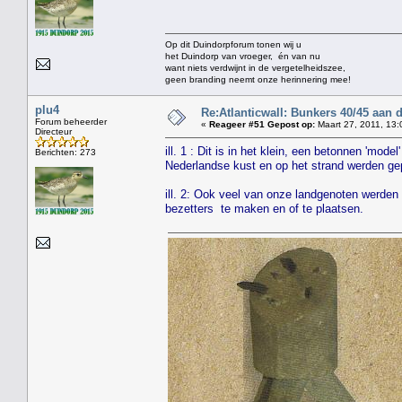
Op dit Duindorpforum tonen wij u
het Duindorp van vroeger, én van nu
want niets verdwijnt in de vergetelheidszee,
geen branding neemt onze herinnering mee!
plu4
Re:Atlanticwall: Bunkers 40/45 aan
Forum beheerder
«
Reageer #51 Gepost op:
Maart 27, 2011, 13:
Directeur
ill. 1 : Dit is in het klein, een betonnen 'mo
Berichten: 273
Nederlandse kust en op het strand werden ge
ill. 2: Ook veel van onze landgenoten werd
bezetters te maken en of te plaatsen.