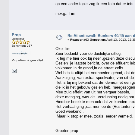
op een ander topic zag ik een foto dat er iets 
m.v.g., Tim
Prop
Re:Atlanticwall: Bunkers 40/45 aan
Directeur
«
Reageer #63 Gepost op:
April 13, 2013, 22:3
Berichten: 267
Oke Tim
Zeer bedankt voor de duidelijke uitleg.
Ik leg me hier ook bij neer ,gezien deze disc
Propellers zingen altijd
Gezien je laatste bericht, over de effluent lei
volkomen in de grond,in de straat zelfs.
Wel heb ik altijd het vermoeden gehad, dat d
Aanzuiging, van extra spoelwater, van uit de
Het is bij mij bekend dat de derrie,met ee
die ik in het gebouw gezien heb, meegezoge
Mee zuig effekt van uit het vergaar bassin,
deze menging, was als verdunning nodig,om 
Hierdoor bereikte men ook dat ze konden spui
Het verhaal ging ,dat men op de (Restanten 
Goed weekend .
Maar ik stop er mee, zoals eerder vermeld.
Groeten prop.