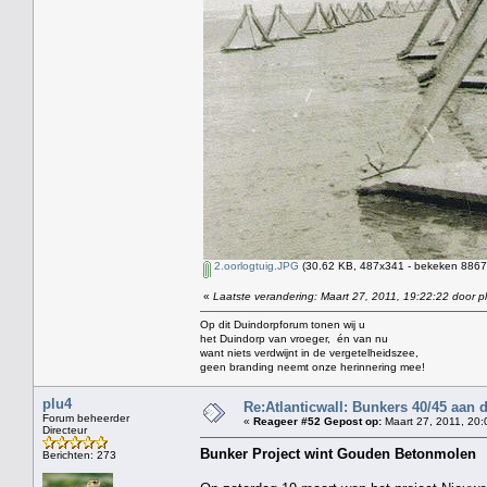
2.oorlogtuig.JPG
(30.62 KB, 487x341 - bekeken 8867 
«
Laatste verandering: Maart 27, 2011, 19:22:22 door p
Op dit Duindorpforum tonen wij u
het Duindorp van vroeger, én van nu
want niets verdwijnt in de vergetelheidszee,
geen branding neemt onze herinnering mee!
plu4
Re:Atlanticwall: Bunkers 40/45 aan
Forum beheerder
«
Reageer #52 Gepost op:
Maart 27, 2011, 20:
Directeur
Bunker Project wint Gouden Betonmolen
Berichten: 273