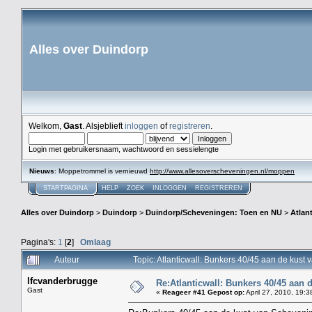
Alles over Duindorp
Welkom,
Gast
. Alsjeblieft
inloggen
of
registreren
.
Login met gebruikersnaam, wachtwoord en sessielengte
Nieuws
: Moppetrommel is vernieuwd
http://www.allesoverscheveningen.nl/moppen
STARTPAGINA
HELP
ZOEK
INLOGGEN
REGISTREREN
Alles over Duindorp
>
Duindorp
>
Duindorp/Scheveningen: Toen en NU
>
Atlan
Pagina's:
1
[
2
]
Omlaag
Auteur
Topic: Atlanticwall: Bunkers 40/45 aan de kus
lfcvanderbrugge
Re:Atlanticwall: Bunkers 40/45 aan
Gast
«
Reageer #41 Gepost op:
April 27, 2010, 19:3