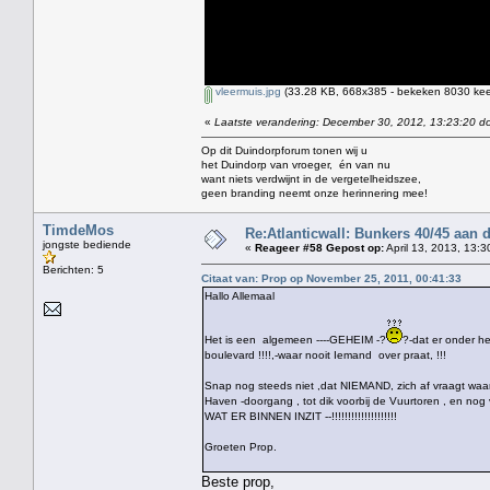
vleermuis.jpg
(33.28 KB, 668x385 - bekeken 8030 keer
«
Laatste verandering: December 30, 2012, 13:23:20 do
Op dit Duindorpforum tonen wij u
het Duindorp van vroeger, én van nu
want niets verdwijnt in de vergetelheidszee,
geen branding neemt onze herinnering mee!
TimdeMos
Re:Atlanticwall: Bunkers 40/45 aan
jongste bediende
«
Reageer #58 Gepost op:
April 13, 2013, 13:3
Berichten: 5
Citaat van: Prop op November 25, 2011, 00:41:33
Hallo Allemaal
Het is een algemeen ----GEHEIM -?
?-dat er onder h
boulevard !!!!,-waar nooit Iemand over praat, !!!
Snap nog steeds niet ,dat NIEMAND, zich af vraagt waa
Haven -doorgang , tot dik voorbij de Vuurtoren , en nog ve
WAT ER BINNEN INZIT --!!!!!!!!!!!!!!!!!!!!
Groeten Prop.
Beste prop,