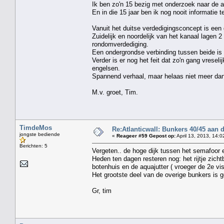
Ik ben zo'n 15 bezig met onderzoek naar de a
En in die 15 jaar ben ik nog nooit informatie
Vanuit het duitse verdedigingsconcept is een 
Zuidelijk en noordelijk van het kanaal lagen 
rondomverdediging.
Een ondergrondse verbinding tussen beide is 
Verder is er nog het feit dat zo'n gang vrese
engelsen.
Spannend verhaal, maar helaas niet meer dan 
M.v. groet, Tim.
TimdeMos
Re:Atlanticwall: Bunkers 40/45 aan
jongste bediende
«
Reageer #59 Gepost op:
April 13, 2013, 14:0
Berichten: 5
Vergeten.. de hoge dijk tussen het semafoor 
Heden ten dagen resteren nog: het rijtje zich
botenhuis en de aquajutter ( vroeger de 2e v
Het grootste deel van de overige bunkers is ge
Gr, tim