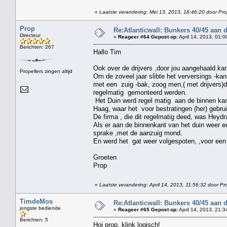
«
Laatste verandering: Mei 13, 2013, 18:46:20 door Pr
Prop
Re:Atlanticwall: Bunkers 40/45 aan
Directeur
«
Reageer #64 Gepost op:
April 14, 2013, 01:0
Berichten: 267
Hallo Tim
Ook over de drijvers ,door jou aangehaald.kan
Propellers zingen altijd
Om de zoveel jaar slibte het verversings -kan
met een zuig -bak, zoog men,( met drijvers)d
regelmatig gemonteerd werden.
Het Duin werd regel matig aan de binnen ka
Haag, waar het voor bestratingen (her) gebrui
De firma , die dit regelmatig deed, was Heydr
Als er aan de binnenkant van het duin weer een
sprake ,met de aanzuig mond.
En werd het gat weer volgespoten, ,voor een 
Groeten
Prop
«
Laatste verandering: April 14, 2013, 11:56:32 door Pr
TimdeMos
Re:Atlanticwall: Bunkers 40/45 aan
jongste bediende
«
Reageer #65 Gepost op:
April 14, 2013, 21:3
Berichten: 5
Hoi prop, klink logisch!