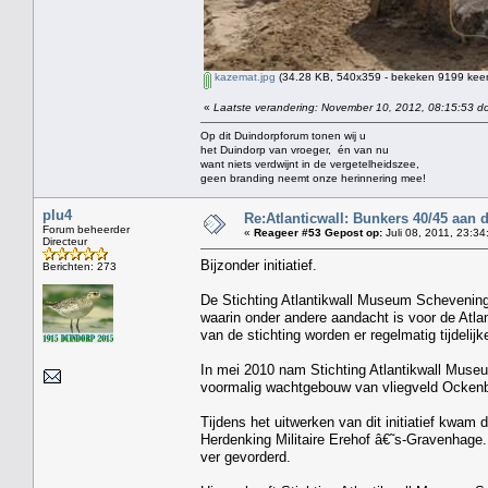
kazemat.jpg
(34.28 KB, 540x359 - bekeken 9199 keer
«
Laatste verandering: November 10, 2012, 08:15:53 do
Op dit Duindorpforum tonen wij u
het Duindorp van vroeger, én van nu
want niets verdwijnt in de vergetelheidszee,
geen branding neemt onze herinnering mee!
plu4
Re:Atlanticwall: Bunkers 40/45 aan
Forum beheerder
«
Reageer #53 Gepost op:
Juli 08, 2011, 23:34
Directeur
Bijzonder initiatief.
Berichten: 273
De Stichting Atlantikwall Museum Schevening
waarin onder andere aandacht is voor de Atlan
van de stichting worden er regelmatig tijdelij
In mei 2010 nam Stichting Atlantikwall Museu
voormalig wachtgebouw van vliegveld Ocken
Tijdens het uitwerken van dit initiatief kwam
Herdenking Militaire Erehof â€˜s-Gravenhage. 
ver gevorderd.