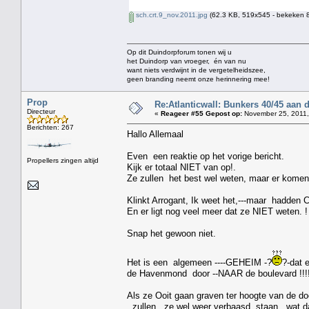
sch.crt.9_nov.2011.jpg
(62.3 KB, 519x545 - bekeken 8
Op dit Duindorpforum tonen wij u
het Duindorp van vroeger, én van nu
want niets verdwijnt in de vergetelheidszee,
geen branding neemt onze herinnering mee!
Prop
Re:Atlanticwall: Bunkers 40/45 aan
Directeur
«
Reageer #55 Gepost op:
November 25, 2011,
Berichten: 267
Hallo Allemaal
Even een reaktie op het vorige bericht.
Propellers zingen altijd
Kijk er totaal NIET van op!.
Ze zullen het best wel weten, maar er komen 
Klinkt Arrogant, Ik weet het,---maar hadden C
En er ligt nog veel meer dat ze NIET weten. !
Snap het gewoon niet.
Het is een algemeen ----GEHEIM -?
?-dat 
de Havenmond door --NAAR de boulevard !!!!,
Als ze Ooit gaan graven ter hoogte van de do
, zullen , ze wel weer verbaasd ,staan , wat