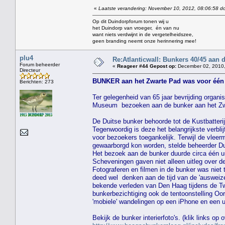
«
Laatste verandering: November 10, 2012, 08:06:58 do
Op dit Duindorpforum tonen wij u
het Duindorp van vroeger, én van nu
want niets verdwijnt in de vergetelheidszee,
geen branding neemt onze herinnering mee!
plu4
Re:Atlanticwall: Bunkers 40/45 aan
Forum beheerder
«
Reageer #44 Gepost op:
December 02, 2010,
Directeur
BUNKER aan het Zwarte Pad was voor één k
Berichten: 273
Ter gelegenheid van 65 jaar bevrijding orga
Museum bezoeken aan de bunker aan het Zw
De Duitse bunker behoorde tot de Kustbatteri
Tegenwoordig is deze het belangrijkste verb
voor bezoekers toegankelijk. Terwijl de vleerm
gewaarborgd kon worden, stelde beheerder Du
Het bezoek aan de bunker duurde circa één u
Scheveningen gaven niet alleen uitleg over d
Fotograferen en filmen in de bunker was niet
deed wel denken aan de tijd van de 'auswei
bekende verleden van Den Haag tijdens de T
bunkerbezichtiging ook de tentoonstelling O
'mobiele' wandelingen op een iPhone en een 
Bekijk de bunker interierfoto's. (klik links op