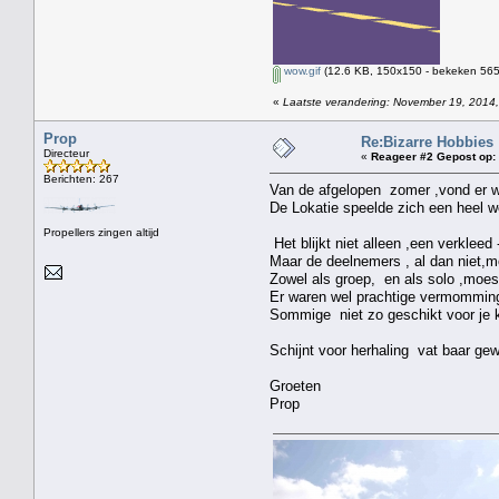
wow.gif
(12.6 KB, 150x150 - bekeken 5650
«
Laatste verandering: November 19, 2014,
Prop
Re:Bizarre Hobbies
Directeur
«
Reageer #2 Gepost op:
Berichten: 267
Van de afgelopen zomer ,vond er w
De Lokatie speelde zich een heel we
Propellers zingen altijd
Het blijkt niet alleen ,een verkleed
Maar de deelnemers , al dan niet,m
Zowel als groep, en als solo ,moe
Er waren wel prachtige vermomming
Sommige niet zo geschikt voor je kl
Schijnt voor herhaling vat baar gew
Groeten
Prop