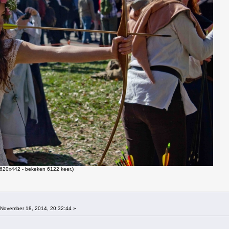
620x442 - bekeken 6122 keer.)
November 18, 2014, 20:32:44 »