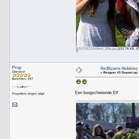
5175512263be6_Elfia.jpg
(152.76 KB, 45
Prop
Re:Bizarre Hobbies
Directeur
«
Reageer #3 Gepost op:
Berichten: 267
Een boogschietende Elf
Propellers zingen altijd