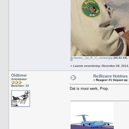
Harrier__by_R_.C_control.jpg
(46.62 KB, 
«
Laatste verandering: December 09, 2014,
Oldtimer
Re:Bizarre Hobbies
Aministrator
«
Reageer #1 Gepost op:
Berichten: 32
Dat is mooi werk, Prop.