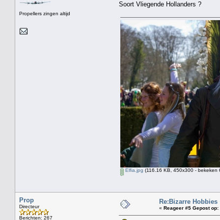
Soort Vliegende Hollanders ?
Propellers zingen altijd
Elfia.jpg
(116.16 KB, 450x300 - bekeken 6
Prop
Re:Bizarre Hobbies
Directeur
«
Reageer #5 Gepost op:
Berichten: 267