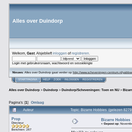
Alles over Duindorp
Welkom,
Gast
. Alsjeblieft
inloggen
of
registreren
.
Login met gebruikersnaam, wachtwoord en sessielengte
Nieuws
: Alles over Duindorp gaat verder op
http://www.scheveningen-centrum.nl/yabb
STARTPAGINA
HELP
ZOEK
INLOGGEN
REGISTREREN
Alles over Duindorp
>
Duindorp
>
Duindorp/Scheveningen: Toen en NU
>
Bizar
Pagina's: [
1
]
Omlaag
Auteur
Topic: Bizarre Hobbies (gelezen 8279
Prop
Bizarre Hobbies
Directeur
«
Gepost op:
November
Berichten: 267