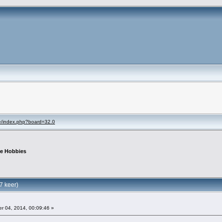
se/index.php?board=32.0
re Hobbies
7 keer)
 04, 2014, 00:09:46 »