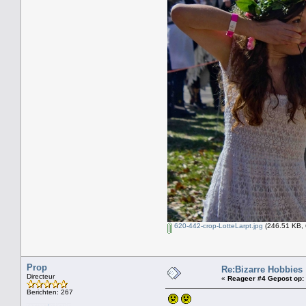
620-442-crop-LotteLarpt.jpg
(246.51 KB, 
Prop
Re:Bizarre Hobbies
Directeur
«
Reageer #4 Gepost op:
Berichten: 267