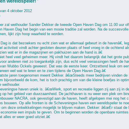
een wereldspeler! '
van 4 oktober 2012
n
ber zal wethouder Sander Dekker de tweede Open Haven Dag om 11.00 uur offi
pen Haven Dag het begin van een mooie traditie zal worden. Na de succesvoll
n, lijkt zijn hoop waarheid te worden.
 is dat bezoekers nu echt zien wat er allemaal gebeurt in de havenâ€, leg
el activiteit vindt achter gesloten deuren plaats of heel vroeg in de ochten
zien wat er in die magazijnen en pakhuizen aan de hand is.â€
iet heel veel geheimen meer. Hij vindt het daarom belangrijk dat het grote p
 voor anderen niet zo toegankelijk zijn, dus echt veel verrassingen heeft de h
n van Wubbo Ockels geweest. Dat was de eerste keer. Ontzettend leuk om een
ereen wel wat te leren en te zien tijdens de Open Haven Dag.â€
laatste jaren toegenomen meent Dekker. â€œSteeds meer bedrijven vinden de
 bijvoorbeeld de kom, het is toch prachtig om van die kleine boefjes in opti
e wethouder.
veningse haven uniek is. â€œWerk, sport en recreatie liggen zij aan zij in
ezig op het gebied van duurzaamheid. De jachthaven is nu weer een plek om bi
anbouwer NACRA, ook gevestigd aan de haven, heeft afgelopen mei nog het c
 bouwen. Op alle fronten is de Scheveningse haven een wereldspeler te no
m deze ontwikkelingen mogelijk te blijven maken. Dekker: â€œEr staat de ko
 economie een impuls te geven. Om te beginnen worden de openbare ruimtes
 alles er weer goed uitziet.â€