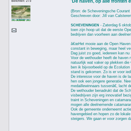
'De haven, op alle fronten 
Berichten: 273
(Bron: de Scheveningsche Courant 
Geschreven door: Jill van Calstere
- Zaterdag 6 okto
SCHEVENINGEN
toen zijn hoop uit dat de eerste O
bedrijven dan voorheen aan deelneme
â€œHet mooie aan de Open Haven Dag
constant in beweging, maar heel ve
Dag juist zo goed, iedereen kan nu 
Voor de wethouder heeft de haven n
natuurlijk wat vaker op plekken die
ben ik bijvoorbeeld op de Ecolutio
stand is gekomen. Zo is er voor ied
De interesse voor de haven is de 
hen ook een jongere generatie. Neem
medaillewinnaars tussenâ€, lacht d
De wethouder benadrukt dat de Sche
visbedrijven zijn erg innovatief b
traint in Scheveningen en catamar
mogen alle deelnemende catamarans
Ook de gemeente onderneemt actie o
havengebied en hopen zo de lokale
steigers. We gaan er voor zorgen dat