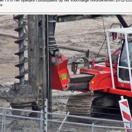
r i.v.m het tijdelijke cultuurpaleis op het voormalige nordfolkterrein 20-11-20
e