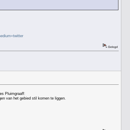
medium=twitter
Gelogd
es Pluimgraaff:
en van het gebied stil komen te liggen.