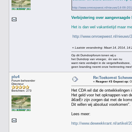
http://www.omroepwest.nl/nieuws/14-06-201
Verbijstering over aangevraagde
Het is dan wel vakantietijd maar m
http://www.omroepwest.nl/nieuws/2
«
Laatste verandering: Maart 14, 2014, 14:
Op dit Duindorpforum tonen wij u
het Duindorp van vroeger, én van nu
want niets verdwijnt in de vergetelheidszee,
geen branding neemt onze herinnering mee
plu4
Re:Toekomst Scheven
Forum beheerder
«
Reageer #3 Gepost op:
Ok
Directeur
Het CDA wil dat de ontwikkelingen
Berichten: 273
Het geld voor het opknappen van d
â€œEr zijn zorgen dat met de komst 
Dit willen wij absoluut voorkomen".
Lees meer:
http://www.deweekkrant.nl/artikel