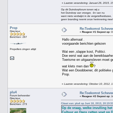
«
Laatste verandering: Januari 26, 2015, 1
Op dit Duindorpforum tonen wij u
het Duindorp van vroeger, én van nu
want niets verdwijnt in de vergetelheidszee,
geen branding neemt onze herinnering mee
Prop
Re:Toekomst Scheven
Directeur
«
Reageer #1 Gepost op:
Ok
Berichten: 267
Hallo allemaal .
voorgaande berichten gelezen
Propellers zingen altijd
Wat een ,slappe kost, Politici.
Doe eerst wat aan de bereikbaarhe
Toerisme en uitgaansleven moet gel
wat klets men dan
?
Wat een Dooddoener, dit politieke
Prop.
«
Laatste verandering: Oktober 10, 2012, 
plu4
Re:Toekomst Scheven
Forum beheerder
«
Reageer #2 Gepost op:
Ju
Directeur
Citaat van: plu4 op Juni 18, 2013, 20:19:5
Berichten: 273
Op de vraag, welke invulling he
Cultuur en Dans zetten voet op 