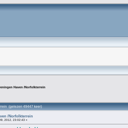
eningen Haven /Norfolkterrein
rrein (gelezen 49447 keer)
en /Norfolkterrein
9, 2012, 23:02:43 »