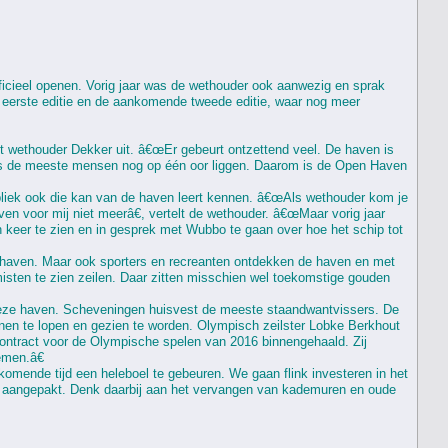
cieel openen. Vorig jaar was de wethouder ook aanwezig en sprak
e eerste editie en de aankomende tweede editie, waar nog meer
t wethouder Dekker uit. â€œEr gebeurt ontzettend veel. De haven is
d als de meeste mensen nog op één oor liggen. Daarom is de Open Haven
ubliek ook die kan van de haven leert kennen. â€œAls wethouder kom je
aven voor mij niet meerâ€, vertelt de wethouder. â€œMaar vorig jaar
 keer te zien en in gesprek met Wubbo te gaan over hoe het schip tot
 haven. Maar ook sporters en recreanten ontdekken de haven en met
misten te zien zeilen. Daar zitten misschien wel toekomstige gouden
 deze haven. Scheveningen huisvest de meeste staandwantvissers. De
nnen te lopen en gezien te worden. Olympisch zeilster Lobke Berkhout
ontract voor de Olympische spelen van 2016 binnengehaald. Zij
emen.â€
mende tijd een heleboel te gebeuren. We gaan flink investeren in het
 aangepakt. Denk daarbij aan het vervangen van kademuren en oude