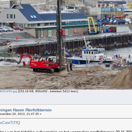
_800x450.jpg
(153.16 KB, 800x450 - bekeken 5412 keer.)
ingen Haven /Norfolkterrein
vember 20, 2013, 21:47:35 »
8xCnnrTtTfQ