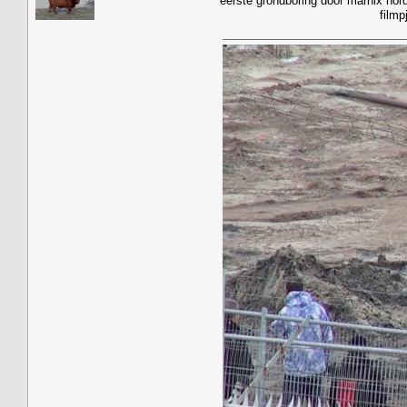
eerste grondboring door marnix norde
filmpj