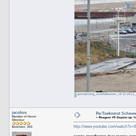
grondboring_nordfolkterrein_19-11-2013
jacobus
Re:Toekomst Scheven
Member of Honor
«
Reageer #5 Gepost op:
No
Directeur
http://www.youtube.com/watch?v=
Berichten: 300