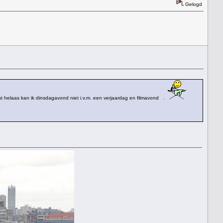
Gelogd
st helaas kan ik dinsdagavond niet i.v.m. een verjaardag en filmavond
.