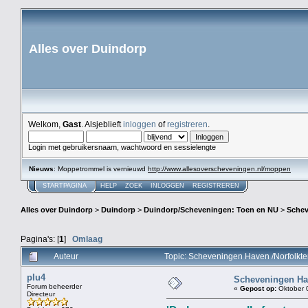
Alles over Duindorp
Welkom,
Gast
. Alsjeblieft
inloggen
of
registreren
.
Login met gebruikersnaam, wachtwoord en sessielengte
Nieuws
: Moppetrommel is vernieuwd
http://www.allesoverscheveningen.nl/moppen
STARTPAGINA
HELP
ZOEK
INLOGGEN
REGISTREREN
Alles over Duindorp
>
Duindorp
>
Duindorp/Scheveningen: Toen en NU
>
Schev
Pagina's: [
1
]
Omlaag
Auteur
Topic: Scheveningen Haven /Norfolkte
plu4
Scheveningen Hav
Forum beheerder
«
Gepost op:
Oktober 0
Directeur