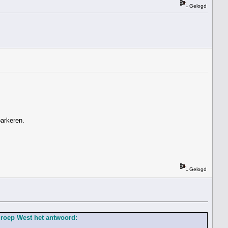
Gelogd
parkeren.
Gelogd
mroep West het antwoord: