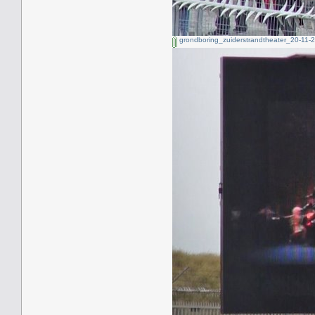
grondboring_zuiderstrandtheater_20-11-