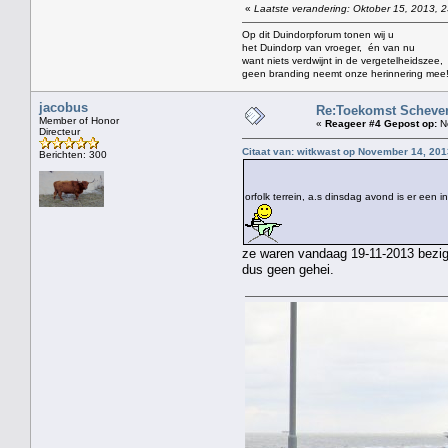
«
Laatste verandering: Oktober 15, 2013, 2
Op dit Duindorpforum tonen wij u
het Duindorp van vroeger, én van nu
want niets verdwijnt in de vergetelheidszee,
geen branding neemt onze herinnering mee
jacobus
Re:Toekomst Scheven
Member of Honor
«
Reageer #4 Gepost op:
No
Directeur
Citaat van: witkwast op November 14, 201
Berichten: 300
orfolk terrein, a.s dinsdag avond is er ee
ze waren vandaag 19-11-2013 bezig 
dus geen gehei.