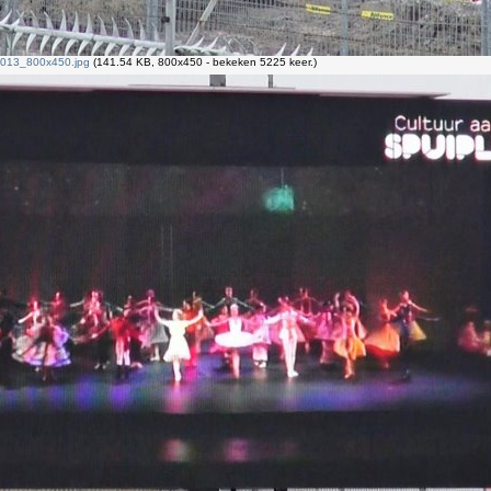
2013_800x450.jpg
(141.54 KB, 800x450 - bekeken 5225 keer.)