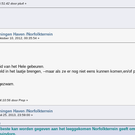
5:51:42 door plu4
»
!
ingen Haven /Norfolkterrein
tober 10, 2012, 00:35:54 »
id van het Hele gebeuren.
d in het laatje brengen, --maar als ze er nog niet eens kunnen komen,en/of 
 gezwam.
14:10:56 door Prop
»
ingen Haven /Norfolkterrein
li 25, 2013, 23:59:00 »
3
t beste kan worden gegeven aan het leeggekomen Norfolkterrein geeft o
Duindorp.