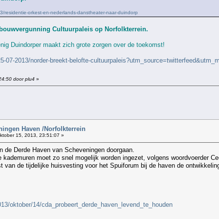
3/residentie-orkest-en-nederlands-danstheater-naar-duindorp
 bouwvergunning Cultuurpaleis op Norfolkterrein.
enig Duindorper maakt zich grote zorgen over de toekomst!
5-07-2013/norder-breekt-belofte-cultuurpaleis?utm_source=twitterfeed&utm_
24:50 door plu4
»
!
ingen Haven /Norfolkterrein
tober 15, 2013, 23:51:07 »
 in de Derde Haven van Scheveningen doorgaan.
e kademuren moet zo snel mogelijk worden ingezet, volgens woordvoerder Ce
van de tijdelijke huisvesting voor het Spuiforum bij de haven de ontwikkeling
/2013/oktober/14/cda_probeert_derde_haven_levend_te_houden