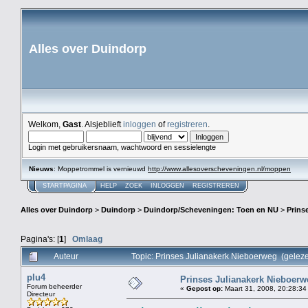
Alles over Duindorp
Welkom,
Gast
. Alsjeblieft
inloggen
of
registreren
.
Login met gebruikersnaam, wachtwoord en sessielengte
Nieuws
: Moppetrommel is vernieuwd
http://www.allesoverscheveningen.nl/moppen
STARTPAGINA
HELP
ZOEK
INLOGGEN
REGISTREREN
Alles over Duindorp
>
Duindorp
>
Duindorp/Scheveningen: Toen en NU
>
Prins
Pagina's: [
1
]
Omlaag
Auteur
Topic: Prinses Julianakerk Nieboerweg (gelez
plu4
Prinses Julianakerk Nieboerw
Forum beheerder
«
Gepost op:
Maart 31, 2008, 20:28:34
Directeur