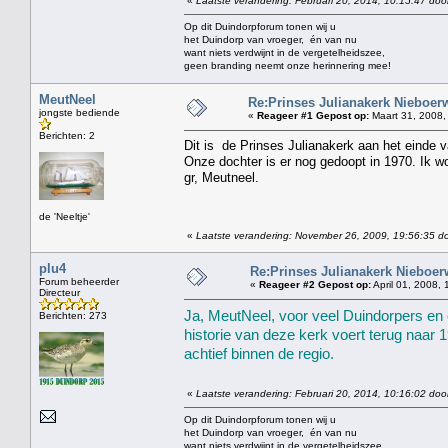
«
Laatste verandering: Februari 20, 2014, 10:15:47 doo
Op dit Duindorpforum tonen wij u
het Duindorp van vroeger, én van nu
want niets verdwijnt in de vergetelheidszee,
geen branding neemt onze herinnering mee!
MeutNeel
Re:Prinses Julianakerk Nieboer
jongste bediende
«
Reageer #1 Gepost op:
Maart 31, 2008,
Berichten: 2
Dit is de Prinses Julianakerk aan het einde 
Onze dochter is er nog gedoopt in 1970. Ik wo
gr, Meutneel.
de 'Neeltje'
«
Laatste verandering: November 26, 2009, 19:56:35 do
plu4
Re:Prinses Julianakerk Nieboe
Forum beheerder
«
Reageer #2 Gepost op:
April 01, 2008, 
Directeur
Ja, MeutNeel, voor veel Duindorpers en 
Berichten: 273
historie van deze kerk voert terug naar 
achtief binnen de regio.
«
Laatste verandering: Februari 20, 2014, 10:16:02 doo
Op dit Duindorpforum tonen wij u
het Duindorp van vroeger, én van nu
want niets verdwijnt in de vergetelheidszee,