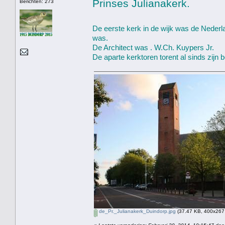
Prinses Julianakerk.
Berichten: 273
De eerste kerk in de wijk was de Neder
was.
De Architect was . W.Ch. Kuypers Jr.
De aparte kerktoren torent al sinds zijn
de_Pr._Julianakerk_Duindorp.jpg
(37.47 KB, 400x267 