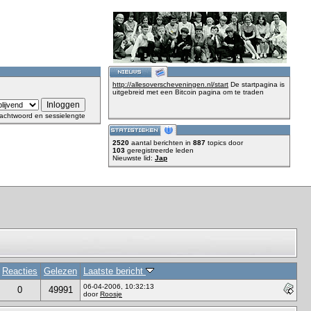
http://allesoverscheveningen.nl/start
De startpagina is
uitgebreid met een Bitcoin pagina om te traden
achtwoord en sessielengte
2520
aantal berichten in
887
topics door
103
geregistreerde leden
Nieuwste lid:
Jap
Reacties
Gelezen
Laatste bericht
06-04-2006, 10:32:13
0
49991
door
Roosje