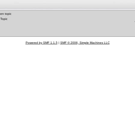
en topic
 Topic
Powered by SMF 1.1.5
|
SMF © 2006, Simple Machines LLC