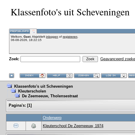
Klassenfoto's uit Scheveningen
Welkom,
Gast
. Alsjeblieft
inloggen
of
registreren
.
06-08-2026, 18:22:15
Zoek:
Geavanceerd zoek
Klassenfoto's uit Scheveningen
Kleuterscholen
De Zeemeeuw, Tholensestraat
Pagina's:
[
1
]
Onderwerp
Kleuterschool De Zeemeeuw, 1974