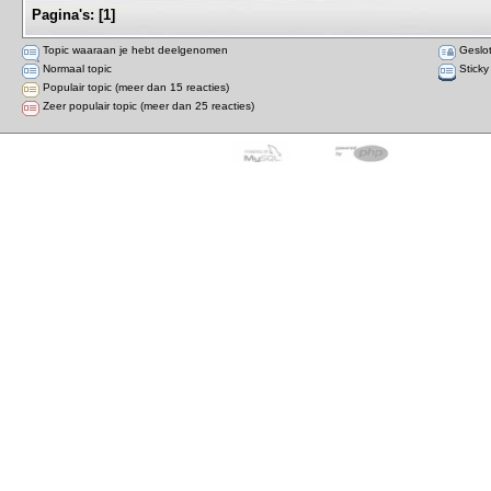
Pagina's:
[
1
]
Topic waaraan je hebt deelgenomen
Geslot
Normaal topic
Sticky
Populair topic (meer dan 15 reacties)
Zeer populair topic (meer dan 25 reacties)