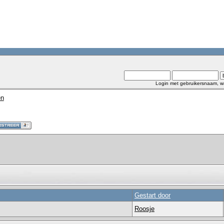
Login met gebruikersnaam, w
en
Gestart door
Roosje