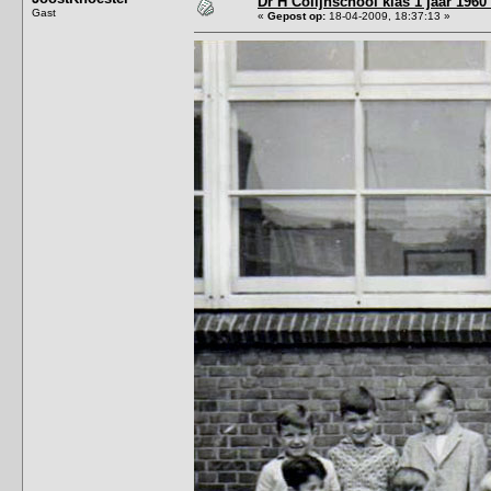
Dr H Colijnschool klas 1 jaar 1960
Gast
«
Gepost op:
18-04-2009, 18:37:13 »