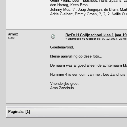
Gerrit Pronk, Leen Haasnoot, Hans Spaans, Le
den Hartog, Kees Bron
Johnny Mos, ? , Jaap Jongejan, de Bruin, Marti
Adrie Gielbert, Emmy Groen, ?, ?, ?, Nellie Ou
arnoz
Re:Dr H Colijnschool klas 1 jaar 19
Gast
«
Antwoord #2 Gepost op:
09-12-2014, 23:06
Goedenavond,
kleine aanvulling op deze foto...
De naam was al goed alleen de achternaam klo
Nummer 4 is een oom van me , Leo Zandhuis
Vriendelijke groet
Arno Zandhuis
Pagina's:
[
1
]