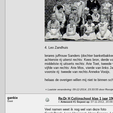
4. Leo Zandhuis
lerares juffrouw Sanders (dochter banketbakke
achterste rij uiterst rechts: Kees bron, derde
middelste rij uitserts rechts: Arie Toet, tweed
vijfde van rechts: Arie Mos, vierde van links J
voorste rij: tweede van rechts Anneke Vooijs.
helaas de overigen willen mij niet te binnen sc
«
Laatste verandering: 09-12-2014, 23:33:55 door Roosj
gankie
Re:Dr H Colijnschool klas 1 jaar 19
Gast
«
Antwoord #1 Gepost op:
07-11-2012, 20:09
Veel namen weet ik nog wel van deze foto