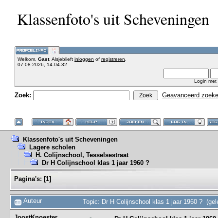
Klassenfoto's uit Scheveningen
Welkom,
Gast
. Alsjeblieft
inloggen
of
registreren
.
07-08-2026, 14:04:32
Login met
Zoek:
Geavanceerd zoek
Klassenfoto's uit Scheveningen
Lagere scholen
H. Colijnschool, Tesselsestraat
Dr H Colijnschool klas 1 jaar 1960 ?
Pagina's:
[
1
]
Auteur
Topic: Dr H Colijnschool klas 1 jaar 1960 ? (ge
JoostKnoester