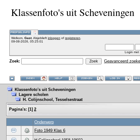
Klassenfoto's uit Scheveningen
Welkom,
Gast
. Alsjeblieft
inloggen
of
registreren
.
09-08-2026, 05:25:01
Login met
Zoek:
Geavanceerd zoek
Klassenfoto's uit Scheveningen
Lagere scholen
H. Colijnschool, Tesselsestraat
Pagina's:
[
1
]
2
Onderwerp
Foto 1949 Klas 6