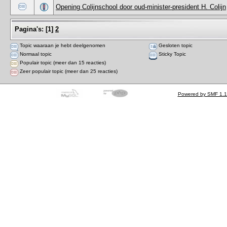
Opening Colijnschool door oud-minister-president H. Colijn
Pagina's:
[
1
]
2
Topic waaraan je hebt deelgenomen
Gesloten topic
Normaal topic
Sticky Topic
Populair topic (meer dan 15 reacties)
Zeer populair topic (meer dan 25 reacties)
Powered by SMF 1.1