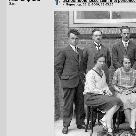
Schoolhoofd IJsselstein met personeel
Gast
«
Gepost op:
09-11-2006, 21:05:39 »