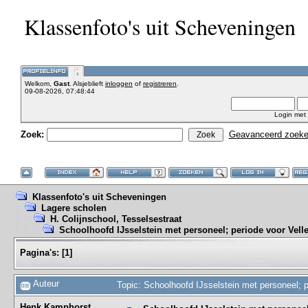
Klassenfoto's uit Scheveningen
Welkom,
Gast
. Alsjeblieft
inloggen
of
registreren
.
09-08-2026, 07:48:44
Login met
Zoek:
Geavanceerd zoek
Klassenfoto's uit Scheveningen
Lagere scholen
H. Colijnschool, Tesselsestraat
Schoolhoofd IJsselstein met personeel; periode voor Velle
Pagina's:
[
1
]
Auteur
Topic: Schoolhoofd IJsselstein met personeel; 
Henk Kamphorst