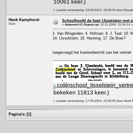
10061 keer.)
«
Laatste verandering: 23-02-2013, 16:03:53 door Roosj
Henk Kamphorst
Schoolhoofd de heer IJsselstein met p
Gast
«
Antwoord #1 Gepost op:
10-11-2006, 20:36:14 »
1. Van Wingerden; 4. Hofman; 9. J. Taal; 10.
14. IJsselstein; 16. Henning; 17. De Boer?
toegevoegd het krantenbericht van het vertrek 
colijnschool_Ijsselstein_ver
bekeken 11813 keer.)
«
Laatste verandering: 17-05-2010, 15:00:55 door Henk
Pagina's:
[
1
]