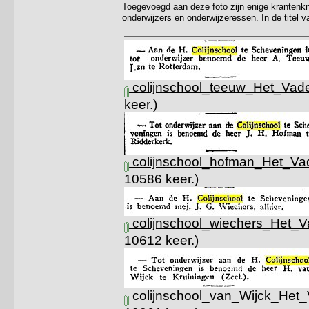
Toegevoegd aan deze foto zijn enige krantenkni
onderwijzers en onderwijzeressen. In de titel 
colijnschool_teeuw_Het_Vade
keer.)
colijnschool_hofman_Het_Vad
10586 keer.)
colijnschool_wiechers_Het_V
10612 keer.)
colijnschool_van_Wijck_Het_