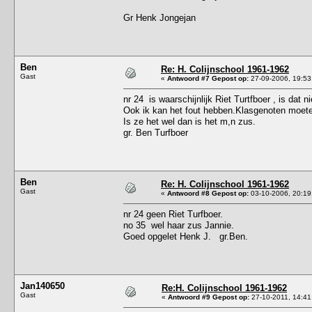
Gr Henk Jongejan
Ben
Re: H. Colijnschool 1961-1962
Gast
«
Antwoord #7 Gepost op:
27-09-2006, 19:53
nr 24 is waarschijnlijk Riet Turtfboer , is dat n
Ook ik kan het fout hebben.Klasgenoten moet
Is ze het wel dan is het m,n zus.
gr. Ben Turfboer
Ben
Re: H. Colijnschool 1961-1962
Gast
«
Antwoord #8 Gepost op:
03-10-2006, 20:19
nr 24 geen Riet Turfboer.
no 35 wel haar zus Jannie.
Goed opgelet Henk J. gr.Ben.
Jan140650
Re:H. Colijnschool 1961-1962
Gast
«
Antwoord #9 Gepost op:
27-10-2011, 14:41