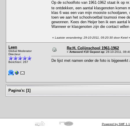
Op de schoolfoto van 1961-1962 staat ik op nr
te ontdekken, een aantal klasgenoten komen me
klas 6 was een van mijn mooiste schooljaren,
toen we aan het schoolvoetbal tournooi mee de
gewonnen. Kees den Heijer ben ik een aantal 
Wanneer er klasgenoten zijn die contact willen
«
Laatste verandering: 29-10-2011, 09:20:30 door Ketel
Leen
Re:H. Colijnschool 1961-1962
Global Moderator
«
Antwoord #10 Gepost op:
28-10-2011, 08:4
Directeur
De lijst met namen onder de foto is bijgewerkt 
Berichten: 267
Pagina's:
[
1
]
Powered by SMF 1.1