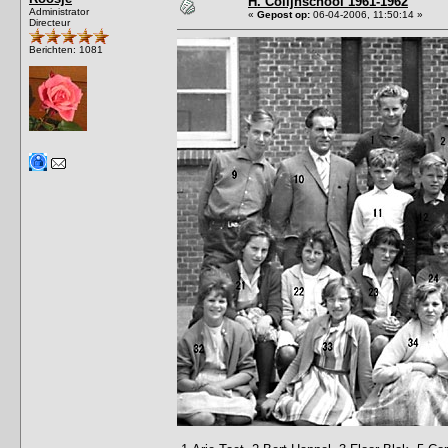
H. Colijnschool 1961-1962
Administrator
«
Gepost op:
06-04-2006, 11:50:14 »
Directeur
Berichten: 1081