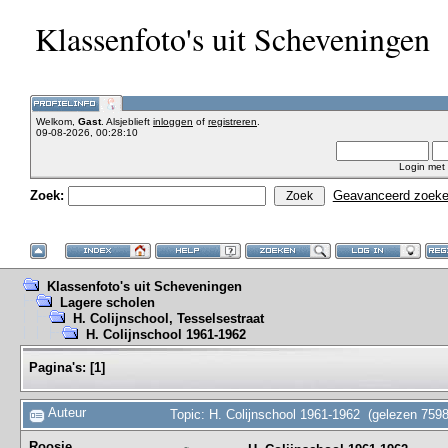
Klassenfoto's uit Scheveningen
Welkom,
Gast
. Alsjeblieft
inloggen
of
registreren
.
09-08-2026, 00:28:10
Login met
Zoek:
Geavanceerd zoek
Klassenfoto's uit Scheveningen
Lagere scholen
H. Colijnschool, Tesselsestraat
H. Colijnschool 1961-1962
Pagina's:
[
1
]
Auteur
Topic: H. Colijnschool 1961-1962 (gelezen 7598
Roosje