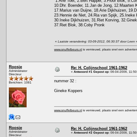
1.Arie Toet, 2.Bert Happel, 3.Floor Blok, 5.Cor
10.Dhr. Boender, 11.Jan de Jong, 12.Maarten 
17.Marius van Duijne, 18.Arie Dijkhuizen, 19.D
23.Hennie de Niet, 24.Ria van Spijk, 25.Inek
30.Ineke Dijkhuizen, 31.Riet Korving, 32.Ginek
37.Riet Blok, 38.Coby Pronk
«
Laatste verandering: 03-09-2012, 06:30:37 door Leen
www.snuffelbeurs.nl
is vernieuwd, plaats snel een adverten
Roosje
Re: H. Colijnschool 1961-1962
Administrator
«
Antwoord #1 Gepost op:
06-04-2006, 11:50
Directeur
nummer 32 :
Berichten: 1081
Gineke Koppers
www.snuffelbeurs.nl
is vernieuwd, plaats snel een adverten
Roosje
Re: H. Colijnschool 1961-1962
Administrator
«
Antwoord #2 Gepost op:
06-04-2006, 11:50
Directeur