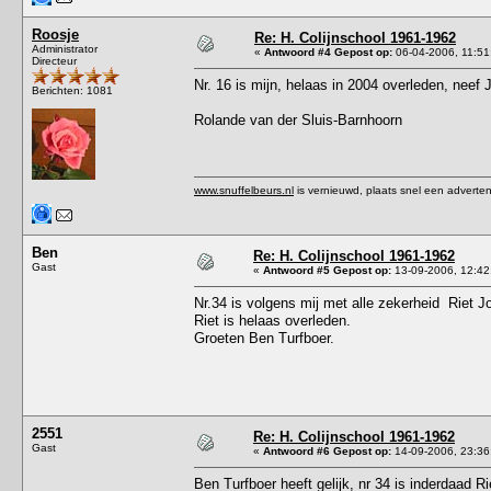
Roosje
Re: H. Colijnschool 1961-1962
Administrator
«
Antwoord #4 Gepost op:
06-04-2006, 11:51
Directeur
Nr. 16 is mijn, helaas in 2004 overleden, neef
Berichten: 1081
Rolande van der Sluis-Barnhoorn
www.snuffelbeurs.nl
is vernieuwd, plaats snel een adverten
Ben
Re: H. Colijnschool 1961-1962
Gast
«
Antwoord #5 Gepost op:
13-09-2006, 12:42
Nr.34 is volgens mij met alle zekerheid Riet 
Riet is helaas overleden.
Groeten Ben Turfboer.
2551
Re: H. Colijnschool 1961-1962
Gast
«
Antwoord #6 Gepost op:
14-09-2006, 23:36
Ben Turfboer heeft gelijk, nr 34 is inderdaad R