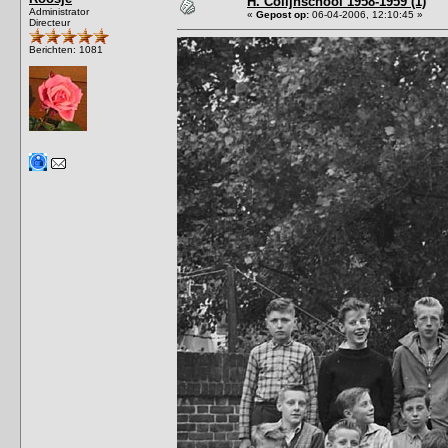
H. Colijnschool 1958-1959 (1)
Administrator
«
Gepost op:
06-04-2006, 12:10:45 »
Directeur
Berichten: 1081