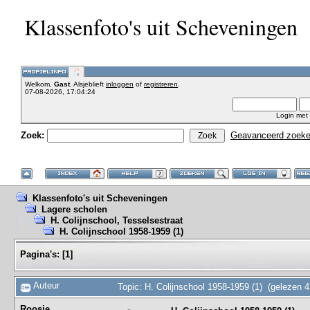
Klassenfoto's uit Scheveningen
Welkom,
Gast
. Alsjeblieft
inloggen
of
registreren
.
07-08-2026, 17:04:24
Login met
Zoek:
Geavanceerd zoek
Klassenfoto's uit Scheveningen
Lagere scholen
H. Colijnschool, Tesselsestraat
H. Colijnschool 1958-1959 (1)
Pagina's:
[
1
]
Auteur
Topic: H. Colijnschool 1958-1959 (1) (gelezen 
Roosje