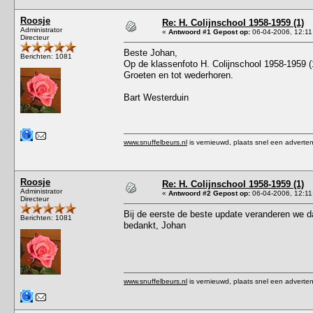
Roosje
Re: H. Colijnschool 1958-1959 (1)
Administrator
«
Antwoord #1 Gepost op:
06-04-2006, 12:11
Directeur
Beste Johan,
Berichten: 1081
Op de klassenfoto H. Colijnschool 1958-1959 (1
Groeten en tot wederhoren.
Bart Westerduin
www.snuffelbeurs.nl
is vernieuwd, plaats snel een adverten
Roosje
Re: H. Colijnschool 1958-1959 (1)
Administrator
«
Antwoord #2 Gepost op:
06-04-2006, 12:11
Directeur
Bij de eerste de beste update veranderen we da
Berichten: 1081
bedankt, Johan
www.snuffelbeurs.nl
is vernieuwd, plaats snel een adverten