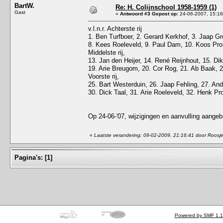
BartW.
Re: H. Colijnschool 1958-1959 (1)
Gast
«
Antwoord #3 Gepost op:
24-06-2007, 15:16
v.l.n.r. Achterste rij
1. Ben Turfboer, 2. Gerard Kerkhof, 3. Jaap Gr
8. Kees Roeleveld, 9. Paul Dam, 10. Koos Pro
Middelste rij,
13. Jan den Heijer, 14. René Reijnhout, 15. Di
19. Arie Breugom, 20. Cor Rog, 21. Ab Baak, 22
Voorste rij,
25. Bart Westerduin, 26. Jaap Fehling, 27. And
30. Dick Taal, 31. Arie Roeleveld, 32. Henk P
Op 24-06-'07, wijzigingen en aanvulling aangeb
«
Laatste verandering: 09-02-2009, 21:16:41 door Roosj
Pagina's:
[
1
]
Powered by SMF 1.1