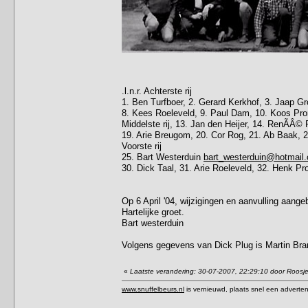
.l.n.r. Achterste rij
1. Ben Turfboer, 2. Gerard Kerkhof, 3. Jaap Gr
8. Kees Roeleveld, 9. Paul Dam, 10. Koos Pro
Middelste rij, 13. Jan den Heijer, 14. RenÃÂ© 
19. Arie Breugom, 20. Cor Rog, 21. Ab Baak, 22
Voorste rij
25. Bart Westerduin
bart_westerduin@hotmail
30. Dick Taal, 31. Arie Roeleveld, 32. Henk 
Op 6 April '04, wijzigingen en aanvulling aange
Hartelijke groet.
Bart westerduin
Volgens gegevens van Dick Plug is Martin Bran
«
Laatste verandering: 30-07-2007, 22:29:10 door Roosj
www.snuffelbeurs.nl
is vernieuwd, plaats snel een adverten