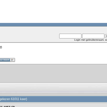
Login met gebruikersnaam, w
en
(gelezen 61011 keer)