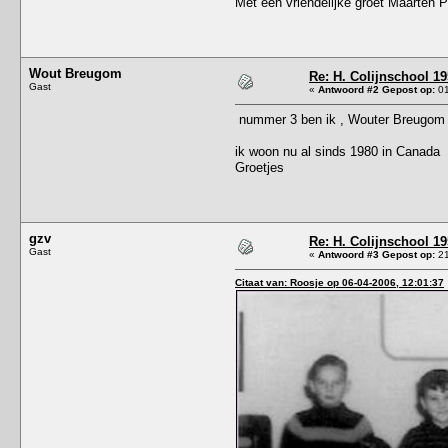
Met een vriendelijke groet Maarten 
Wout Breugom
Re: H. Colijnschool 19
Gast
«
Antwoord #2 Gepost op:
01
nummer 3 ben ik , Wouter Breugom
ik woon nu al sinds 1980 in Canada
Groetjes
gzv
Re: H. Colijnschool 19
Gast
«
Antwoord #3 Gepost op:
21
Citaat van: Roosje op 06-04-2006, 12:01:37