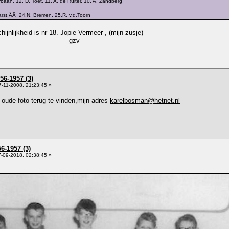
baan, 12. D. Toet, 11. A. de Ruiter, 10. A. Zandberg
. Harst,ÂÂ 24.N. Bremen, 25.R. v.d.Toorn
jnlijkheid is nr 18. Jopie Vermeer , (mijn zusje)
zv
56-1957 (3)
-11-2008, 21:23:45 »
 oude foto terug te vinden,mijn adres
karelbosman@hetnet.nl
6-1957 (3)
-09-2018, 02:38:45 »