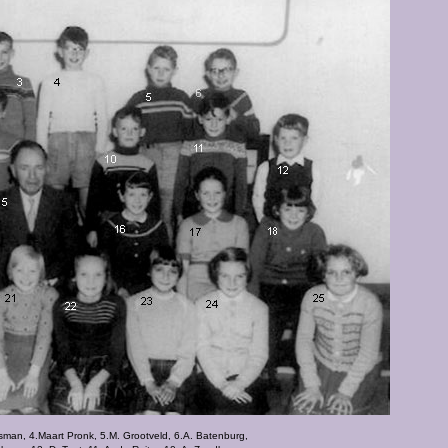
osman, 4.Maart Pronk, 5.M. Grootveld, 6.A. Batenburg,