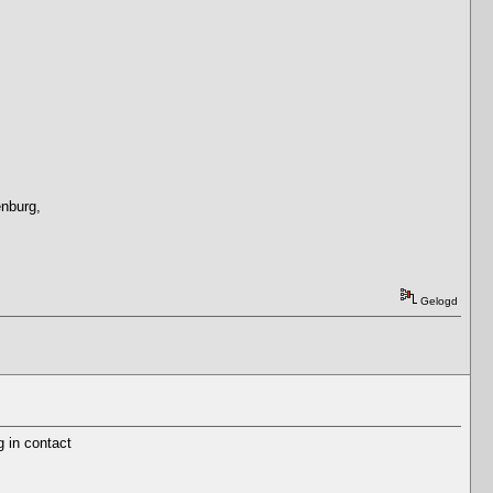
enburg,
Gelogd
g in contact