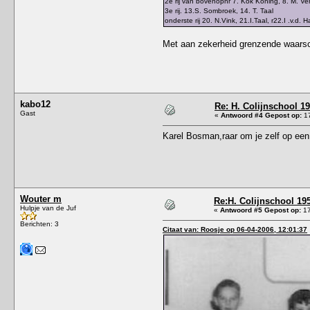
2e rij van bovenopnr 7. Kok Koning, 8. M. Ver
3e rij. 13.S. Sombroek, 14. T. Taal
onderste rij 20. N.Vink, 21.I.Taal, r22.I .v.d
Met aan zekerheid grenzende waarschi
g
kabo12
Re: H. Colijnschool 19
Gast
«
Antwoord #4 Gepost op:
17
Karel Bosman,raar om je zelf op een
Wouter m
Re:H. Colijnschool 195
Hulpje van de Juf
«
Antwoord #5 Gepost op:
17
Berichten: 3
Citaat van: Roosje op 06-04-2006, 12:01:37