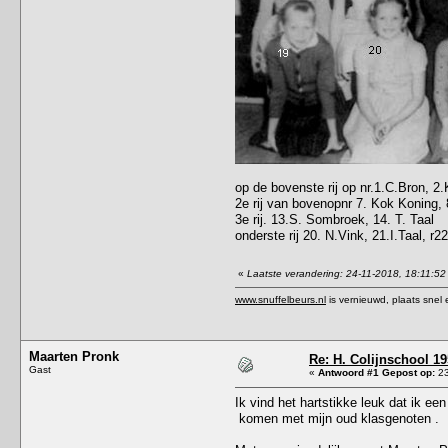
op de bovenste rij op nr.1.C.Bron, 
2e rij van bovenopnr 7. Kok Koning, 
3e rij. 13.S. Sombroek, 14. T. Taal
onderste rij 20. N.Vink, 21.I.Taal, r
«
Laatste verandering: 24-11-2018, 18:11:52
www.snuffelbeurs.nl
is vernieuwd, plaats snel 
Maarten Pronk
Re: H. Colijnschool 19
Gast
«
Antwoord #1 Gepost op:
23
Ik vind het hartstikke leuk dat ik ee
komen met mijn oud klasgenoten .