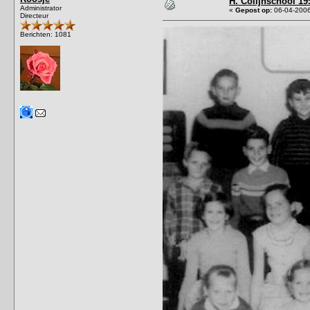
H. Colijnschool 19
Administrator
«
Gepost op:
06-04-2006
Directeur
Berichten: 1081