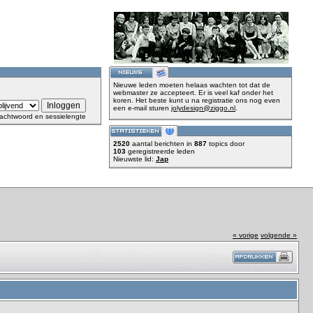
Nieuwe leden moeten helaas wachten tot dat de
webmaster ze accepteert. Er is veel kaf onder het
koren. Het beste kunt u na registratie ons nog even
een e-mail sturen
jolydesign@ziggo.nl
.
achtwoord en sessielengte
2520
aantal berichten in
887
topics door
103
geregistreerde leden
Nieuwste lid:
Jap
« vorige
volgende »