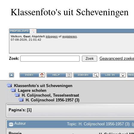
Klassenfoto's uit Scheveningen
Welkom,
Gast
. Alsjeblieft
inloggen
of
registreren
.
07-08-2026, 21:01:42
Zoek:
Geavanceerd zoek
Klassenfoto's uit Scheveningen
Lagere scholen
H. Colijnschool, Tesselsestraat
H. Colijnschool 1956-1957 (3)
Pagina's:
[
1
]
Auteur
Topic: H. Colijnschool 1956-1957 (3) 
Roosje