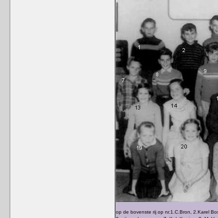
op de bovenste rij op nr.1.C.Bron, 2.Karel B