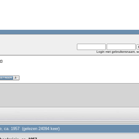
Login met gebruikersnaam, w
en
je, ca. 1957 (gelezen 24094 keer)