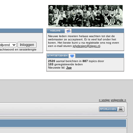
Nieuwe leden moeten helaas wachten tot dat de
webmaster ze accepteert. Er is veel kaf onder het
koren. Het beste kunt u na registratie ons nog even
een e-mail sturen
jolydesign@ziggo.nl
.
achtwoord en sessielengte
2520
aantal berichten in
887
topics door
103
geregistreerde leden
Nieuwste lid:
Jap
« vorige
volgende »