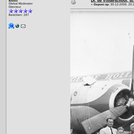
Dr. de Visserschool, sc
Global Moderator
«
Gepost op:
30-12-2009, 20:
Directeur
Berichten: 267