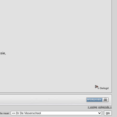
sie,
,
Gelogd
« vorige
volgende »
Ga naar: