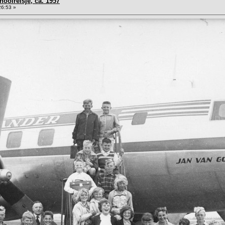
hoolreisje, ca. 1957
26:53 »