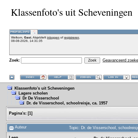
Klassenfoto's uit Scheveningen
Welkom,
Gast
. Alsjeblieft
inloggen
of
registreren
.
08-08-2026, 14:31:35
Zoek:
Geavanceerd zoek
Klassenfoto's uit Scheveningen
Lagere scholen
Dr De Visserschool
Dr. de Visserschool, schoolreisje, ca. 1957
Pagina's:
[
1
]
Auteur
Topic: Dr. de Visserschool, schoolreis
Leen