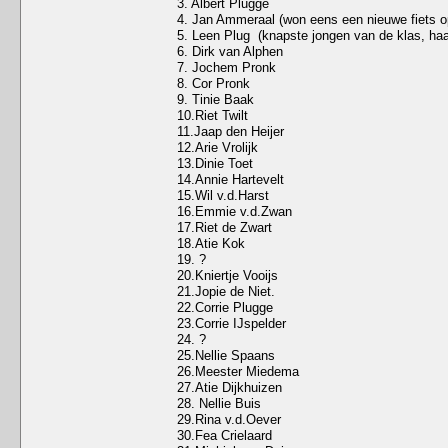
3. Albert Plugge
4. Jan Ammeraal (won eens een nieuwe fiets op
5. Leen Plug (knapste jongen van de klas, haa
6. Dirk van Alphen
7. Jochem Pronk
8. Cor Pronk
9. Tinie Baak
10.Riet Twilt
11.Jaap den Heijer
12.Arie Vrolijk
13.Dinie Toet
14.Annie Hartevelt
15.Wil v.d.Harst
16.Emmie v.d.Zwan
17.Riet de Zwart
18.Atie Kok
19. ?
20.Kniertje Vooijs
21.Jopie de Niet.
22.Corrie Plugge
23.Corrie IJspelder
24. ?
25.Nellie Spaans
26.Meester Miedema
27.Atie Dijkhuizen
28. Nellie Buis
29.Rina v.d.Oever
30.Fea Crielaard