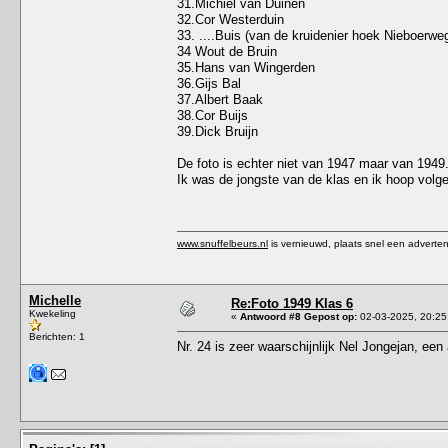
31.Michiel van Duinen
32.Cor Westerduin
33. ....Buis (van de kruidenier hoek Nieboerw
34 Wout de Bruin
35.Hans van Wingerden
36.Gijs Bal
37.Albert Baak
38.Cor Buijs
39.Dick Bruijn
De foto is echter niet van 1947 maar van 1949.
Ik was de jongste van de klas en ik hoop volg
www.snuffelbeurs.nl
is vernieuwd, plaats snel een adverten
Michelle
Re:Foto 1949 Klas 6
Kwekeling
«
Antwoord #8 Gepost op:
02-03-2025, 20:25
Berichten: 1
Nr. 24 is zeer waarschijnlijk Nel Jongejan, een