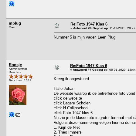
mplug
Re:Foto 1947 Klas 6
Gast
«
Antwoord #6 Gepost op:
11-11-2015, 20:27
Nummer 5 is mijn vader, Leen Plug.
Roosje
Re:Foto 1947 Klas 6
Administrator
«
Antwoord #7 Gepost op:
05-01-2020, 14:44
Directeur
Kreeg ik opgestuurd:
Berichten: 1081
Hallo Johan,
De website waarop ik de betreffende foto vond
click de website
click Lagere Scholen
click H.Colijnschool
click Foto 1947 klas 6
Nu zie je de klassefoto in groter formaat met
Volgens deze nummering volgen hier nu de na
1. Krijn de Niet
2. Theo Immers