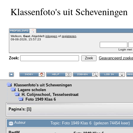
Klassenfoto's uit Scheveningen
Welkom,
Gast
. Alsjeblieft
inloggen
of
registreren
.
09-08-2026, 15:57:23
Login met
Zoek:
Geavanceerd zoek
Klassenfoto's uit Scheveningen
Lagere scholen
H. Colijnschool, Tesselsestraat
Foto 1949 Klas 6
Pagina's:
[
1
]
Auteur
Topic: Foto 1949 Klas 6 (gelezen 74454 keer)
BartW.