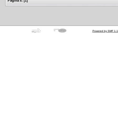
Pagina's:
[
1
]
Powered by SMF 1.1