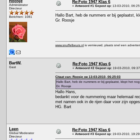
Roosje
Re:Foto 1947 Klas 6
Administrator
«
Antwoord #1 Gepost op:
13-03-2010, 06:25
Directeur
Hallo Bart, heb de nummers er bij geplaatst, k
Berichten: 1081
Gr. Roosje
www.snuffelbeurs.nl
is vernieuwd, plaats snel een adverten
BartW.
Re:Foto 1947 Klas 6
Gast
«
Antwoord #2 Gepost op:
19-03-2010, 09:37
Citaat van: Roosje op 13-03-2010, 06:25:03
Hallo Bart, heb de nummers er bij geplaatst, klopt het no
Gr. Roosje
Hallo Hans,
bedankt voor de nummering maar helemaal rec
met namen ook in de rijen daar voor zijn opge
HG. Bart
Leen
Re:Foto 1947 Klas 6
Global Moderator
«
Antwoord #3 Gepost op:
19-03-2010, 19:29
Directeur