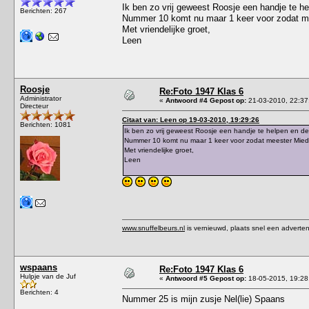
Ik ben zo vrij geweest Roosje een handje te 
Berichten: 267
Nummer 10 komt nu maar 1 keer voor zodat me
Met vriendelijke groet,
Leen
Roosje
Re:Foto 1947 Klas 6
Administrator
«
Antwoord #4 Gepost op:
21-03-2010, 22:37
Directeur
Citaat van: Leen op 19-03-2010, 19:29:26
Berichten: 1081
Ik ben zo vrij geweest Roosje een handje te helpen en d
Nummer 10 komt nu maar 1 keer voor zodat meester Miede
Met vriendelijke groet,
Leen
www.snuffelbeurs.nl
is vernieuwd, plaats snel een adverten
wspaans
Re:Foto 1947 Klas 6
Hulpje van de Juf
«
Antwoord #5 Gepost op:
18-05-2015, 19:28
Berichten: 4
Nummer 25 is mijn zusje Nel(lie) Spaans