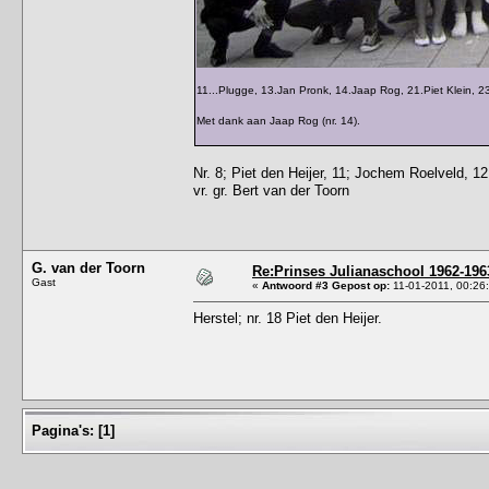
11...Plugge, 13.Jan Pronk, 14.Jaap Rog, 21.Piet Klein, 23
Met dank aan Jaap Rog (nr. 14).
Nr. 8; Piet den Heijer, 11; Jochem Roelveld, 12
vr. gr. Bert van der Toorn
G. van der Toorn
Re:Prinses Julianaschool 1962-1963
Gast
«
Antwoord #3 Gepost op:
11-01-2011, 00:26
Herstel; nr. 18 Piet den Heijer.
Pagina's:
[
1
]