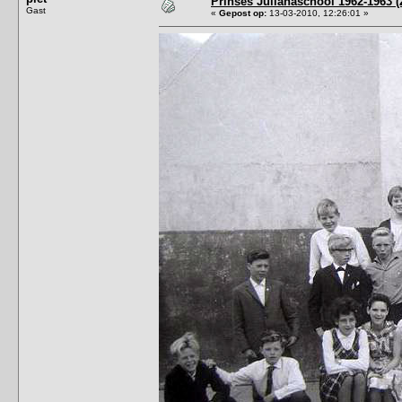
Prinses Julianaschool 1962-1963 (
Gast
«
Gepost op:
13-03-2010, 12:26:01 »