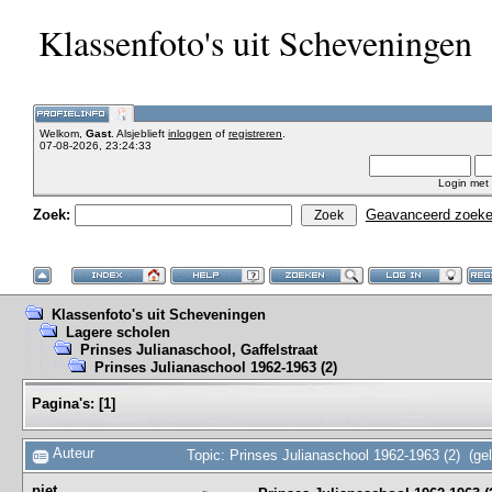
Klassenfoto's uit Scheveningen
Welkom,
Gast
. Alsjeblieft
inloggen
of
registreren
.
07-08-2026, 23:24:33
Login met
Zoek:
Geavanceerd zoek
Klassenfoto's uit Scheveningen
Lagere scholen
Prinses Julianaschool, Gaffelstraat
Prinses Julianaschool 1962-1963 (2)
Pagina's:
[
1
]
Auteur
Topic: Prinses Julianaschool 1962-1963 (2) (ge
piet