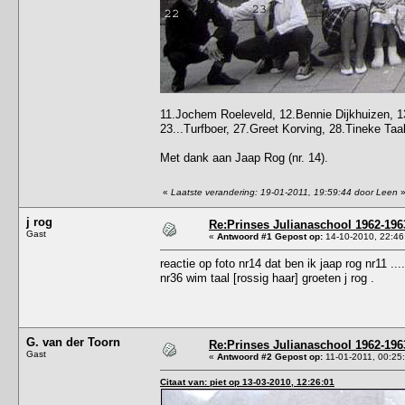
11.Jochem Roeleveld, 12.Bennie Dijkhuizen, 13
23...Turfboer, 27.Greet Korving, 28.Tineke Taa
Met dank aan Jaap Rog (nr. 14).
«
Laatste verandering: 19-01-2011, 19:59:44 door Leen
j rog
Re:Prinses Julianaschool 1962-1963
Gast
«
Antwoord #1 Gepost op:
14-10-2010, 22:46
reactie op foto nr14 dat ben ik jaap rog nr11 ...
nr36 wim taal [rossig haar] groeten j rog .
G. van der Toorn
Re:Prinses Julianaschool 1962-1963
Gast
«
Antwoord #2 Gepost op:
11-01-2011, 00:25
Citaat van: piet op 13-03-2010, 12:26:01