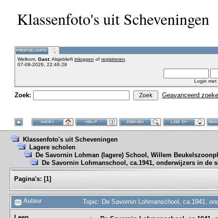
Klassenfoto's uit Scheveningen
Welkom,
Gast
. Alsjeblieft
inloggen
of
registreren
.
07-08-2026, 22:46:28
Login met
Zoek:
Geavanceerd zoek
Klassenfoto's uit Scheveningen
Lagere scholen
De Savornin Lohman (lagere) School, Willem Beukelszoonpl
De Savornin Lohmanschool, ca.1941, onderwijzers in de s
Pagina's:
[
1
]
Auteur
Topic: De Savornin Lohmanschool, ca.1941, ond
Leen