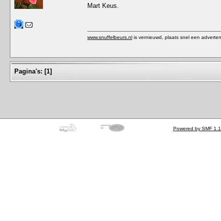
Mart Keus.
www.snuffelbeurs.nl
is vernieuwd, plaats snel een adverten
Pagina's:
[
1
]
Powered by SMF 1.1