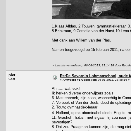
1.Klaas Alblas, 2.Touwen, gymnastiekleraar, 3
8.Brinkman, 9.Cornelia van der Harst,10.Lena 
Met dank aan Willem van der Plas.
Namen toegevoegd op 15 februari 2011, na een 
«
Laatste verandering: 06-08-2013, 21:14:18 door Roosj
piet
Re:De Savornin Lohmanschool, oude fot
Gast
«
Antwoord #1 Gepost op:
26-01-2011, 23:45:16 »
Ah!......wat leuk!
Ik herken diverse onderwijzers zoals
6. Mastenbroek; zijn zoon, woonachtig in Cana
7. Verbeek of Van der Beek; deed de opleiding
2. Touw; gymnastiek-leraar
4. Hofland; sprak abominabel slecht Engels, m
11. Grashoff; h.d.s., met sigaar. hij zou naar I
bevestigen?
8. Dat zou Praagman kunnen zijn, die mag niet o