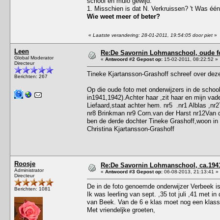
school en mulo gewijd.
1. Misschien is dat N. Verkruissen? 't Was éé
Wie weet meer of beter?
«
Laatste verandering: 28-01-2011, 19:54:05 door piet
»
Leen
Re:De Savornin Lohmanschool, oude fot
Global Moderator
«
Antwoord #2 Gepost op:
15-02-2011, 08:22:52 »
Directeur
Tineke Kjartansson-Grashoff schreef over deze
Berichten: 267
Op die oude foto met onderwijzers in de schoo
in1941,1942).Achter haar ,zit haar en mijn vad
Liefaard,staat achter hem. nr5 .nr1 Alblas ,
nr8 Brinkman nr9 Corn.van der Harst nr12Van 
ben de derde dochter Tineke Grashoff,woon in 
Christina Kjartansson-Grashoff
Roosje
Re:De Savornin Lohmanschool, ca.1941,
Administrator
«
Antwoord #3 Gepost op:
06-08-2013, 21:13:41 »
Directeur
De in de foto genoemde onderwijzer Verbeek i
Berichten: 1081
Ik was leerling van sept. ,35 tot juli ,41 met i
van Beek. Van de 6 e klas moet nog een klasse
Met vriendeljke groeten,